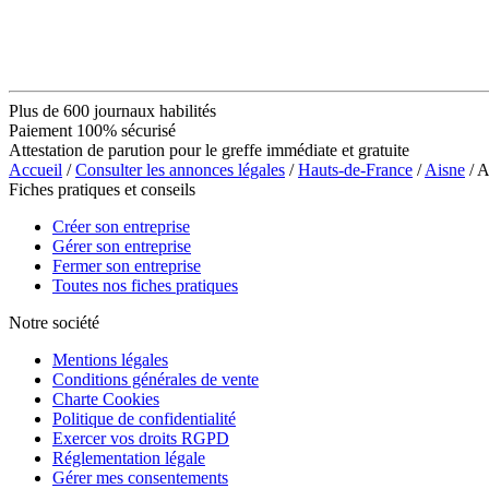
Plus de 600 journaux habilités
Paiement 100% sécurisé
Attestation de parution pour le greffe immédiate et gratuite
Accueil
/
Consulter les annonces légales
/
Hauts-de-France
/
Aisne
/ 
Fiches pratiques et conseils
Créer son entreprise
Gérer son entreprise
Fermer son entreprise
Toutes nos fiches pratiques
Notre société
Mentions légales
Conditions générales de vente
Charte Cookies
Politique de confidentialité
Exercer vos droits RGPD
Réglementation légale
Gérer mes consentements