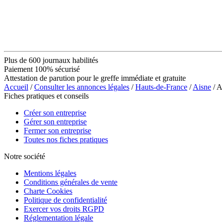
Plus de 600 journaux habilités
Paiement 100% sécurisé
Attestation de parution pour le greffe immédiate et gratuite
Accueil
/
Consulter les annonces légales
/
Hauts-de-France
/
Aisne
/ 
Fiches pratiques et conseils
Créer son entreprise
Gérer son entreprise
Fermer son entreprise
Toutes nos fiches pratiques
Notre société
Mentions légales
Conditions générales de vente
Charte Cookies
Politique de confidentialité
Exercer vos droits RGPD
Réglementation légale