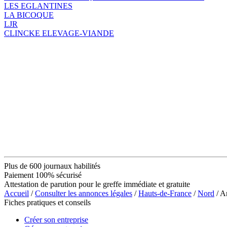
LES EGLANTINES
LA BICOQUE
LJR
CLINCKE ELEVAGE-VIANDE
Plus de 600 journaux habilités
Paiement 100% sécurisé
Attestation de parution pour le greffe immédiate et gratuite
Accueil
/
Consulter les annonces légales
/
Hauts-de-France
/
Nord
/ A
Fiches pratiques et conseils
Créer son entreprise