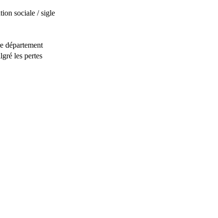
on sociale / sigle
tre département
lgré les pertes