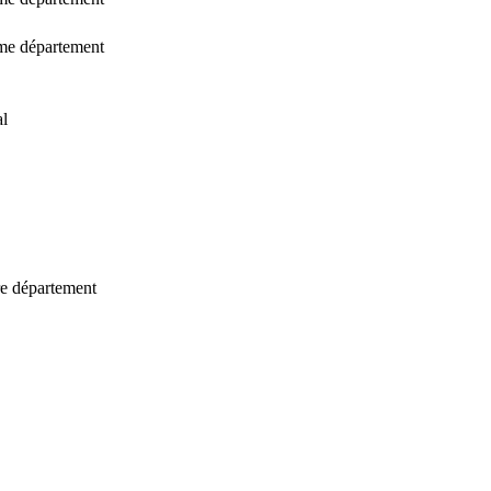
ême département
al
tre département