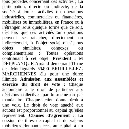
tous procédés concernant ces activités ; La
participation, directe ou indirecte, de la
société à toutes activités ou opérations
industrielles, commerciales ou financières,
mobilières ou immobilières, en France ou à
l’étranger, sous quelque forme que ce soit,
dès lors que ces activités ou opérations
peuvent se rattacher, directement ou
indirectement, à l’objet social ou à tous
objets similaires, connexes ou
complémentaires ; Toutes opérations
contribuant à cet objet.
Président :
M
DELPLANQUE Arnaud demeurant 11 rue
des Montagnards 59490 BRUILLE-LEZ-
MARCHIENNES élu pour une durée
illimitée
Admission aux assemblées et
exercice du droit de vote :
Chaque
actionnaire a le droit de participer aux
décisions collectives par lui-même ou par
mandataire. Chaque action donne droit à
une voix. Le droit de vote attaché aux
actions est proportionnel au capital qu’elles
représentent.
Clauses d'agrément :
La
cession de titres de capital et de valeurs
mobilières donnant accès au capital à un