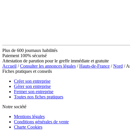
Plus de 600 journaux habilités
Paiement 100% sécurisé
Attestation de parution pour le greffe immédiate et gratuite
Accueil
/
Consulter les annonces légales
/
Hauts-de-France
/
Nord
/ A
Fiches pratiques et conseils
Créer son entreprise
Gérer son entreprise
Fermer son entreprise
Toutes nos fiches pratiques
Notre société
Mentions légales
Conditions générales de vente
Charte Cookies