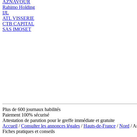
AZNAVOUR
Rahimo Holding
IJL
ATL VISSERIE
CTB CAPITAL
SAS IMOSET
Plus de 600 journaux habilités
Paiement 100% sécurisé
Attestation de parution pour le greffe immédiate et gratuite
Accueil
/
Consulter les annonces légales
/
Hauts-de-France
/
Nord
/ 
Fiches pratiques et conseils