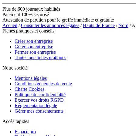
Plus de 600 journaux habilités
Paiement 100% sécurisé
Attestation de parution pour le greffe immédiate et gratuite
Accueil
/
Consulter les annonces légales
/
Hauts-de-France
/
Nord
/ A
Fiches pratiques et conseils
Créer son entreprise
Gérer son entreprise
Fermer son entreprise
Toutes nos fiches pratiques
Notre société
Mentions légales
Conditions générales de vente
Charte Cookies
Politique de confidentialité
Exercer vos droits RGPD
Réglementation légale
Gérer mes consentements
Accès rapides
Espace pro