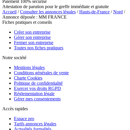
Paiement 100% sécurisé
Attestation de parution pour le greffe immédiate et gratuite
Accueil
/
Consulter les annonces légales
/
Hauts-de-France
/
Nord
/
Annonce déposée : MM FRANCE
Fiches pratiques et conseils
Créer son entreprise
Gérer son entreprise
Fermer son entreprise
Toutes nos fiches pratiques
Notre société
Mentions légales
Conditions générales de vente
Charte Cookies
Politique de confidentialité
Exercer vos droits RGPD
Réglementation légale
Gérer mes consentements
Accès rapides
Espace pro
Tarifs annonces légales
Actualités formalités