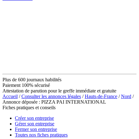
Plus de 600 journaux habilités
Paiement 100% sécurisé
Attestation de parution pour le greffe immédiate et gratuite
Accueil
/
Consulter les annonces légales
/
Hauts-de-France
/
Nord
/
Annonce déposée : PIZZA PAI INTERNATIONAL
Fiches pratiques et conseils
Créer son entreprise
Gérer son entreprise
Fermer son entreprise
Toutes nos fiches pratiques