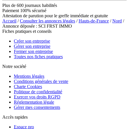
Plus de 600 journaux habilités
Paiement 100% sécurisé
Attestation de parution pour le greffe immédiate et gratuite
Accueil
/
Consulter les annonces légales
/
Hauts-de-France
/
Nord
/
Annonce déposée : SCI FRST IMMO
Fiches pratiques et conseils
Créer son entreprise
Gérer son entreprise
Fermer son entreprise
Toutes nos fiches pratiques
Notre société
Mentions légales
Conditions générales de vente
Charte Cookies
Politique de confidentialité
Exercer vos droits RGPD
Réglementation légale
Gérer mes consentements
Accès rapides
Espace pro