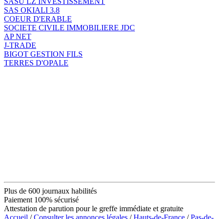
SASU LZ INVESTISSEMENT
SAS OKIALI 3.8
COEUR D'ERABLE
SOCIETE CIVILE IMMOBILIERE JDC
AP NET
J-TRADE
BIGOT GESTION FILS
TERRES D'OPALE
Plus de 600 journaux habilités
Paiement 100% sécurisé
Attestation de parution pour le greffe immédiate et gratuite
Accueil
/
Consulter les annonces légales
/
Hauts-de-France
/
Pas-de-