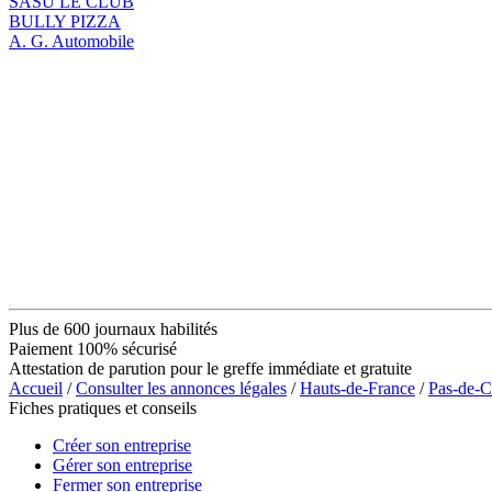
SASU LE CLUB
BULLY PIZZA
A. G. Automobile
Plus de 600 journaux habilités
Paiement 100% sécurisé
Attestation de parution pour le greffe immédiate et gratuite
Accueil
/
Consulter les annonces légales
/
Hauts-de-France
/
Pas-de-C
Fiches pratiques et conseils
Créer son entreprise
Gérer son entreprise
Fermer son entreprise