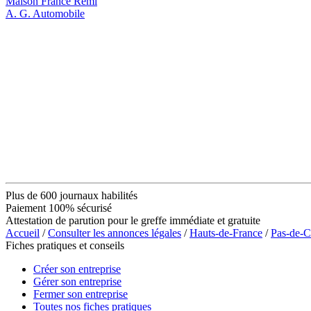
Maison France Rémi
A. G. Automobile
Plus de 600 journaux habilités
Paiement 100% sécurisé
Attestation de parution pour le greffe immédiate et gratuite
Accueil
/
Consulter les annonces légales
/
Hauts-de-France
/
Pas-de-C
Fiches pratiques et conseils
Créer son entreprise
Gérer son entreprise
Fermer son entreprise
Toutes nos fiches pratiques