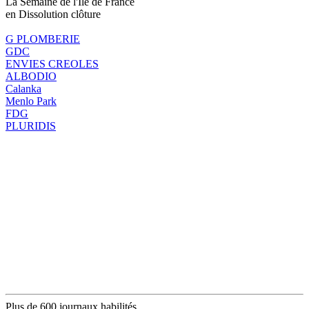
La Semaine de l'Ile de France
en Dissolution clôture
G PLOMBERIE
GDC
ENVIES CREOLES
ALBODIO
Calanka
Menlo Park
FDG
PLURIDIS
Plus de 600 journaux habilités