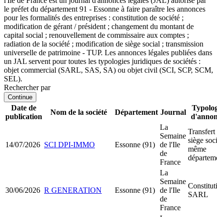
l'Ile de France est un journal d'annonces légales (JAL) autorisé par
le préfet du département 91 - Essonne à faire paraître les annonces
pour les formalités des entreprises : constitution de société ;
modification de gérant / président ; changement du montant de
capital social ; renouvellement de commissaire aux comptes ;
radiation de la société ; modification de siège social ; transmission
universelle de patrimoine - TUP. Les annonces légales publiées dans
un JAL servent pour toutes les typologies juridiques de sociétés :
objet commercial (SARL, SAS, SA) ou objet civil (SCI, SCP, SCM,
SEL).
Rechercher par
Continue
Date de
Typolog
Nom de la société
Département
Journal
publication
d'anno
La
Transfert
Semaine
siège soci
14/07/2026
SCI DPI-IMMO
Essonne (91)
de l'Ile
même
de
départem
France
La
Semaine
Constitut
30/06/2026
R GENERATION
Essonne (91)
de l'Ile
SARL
de
France