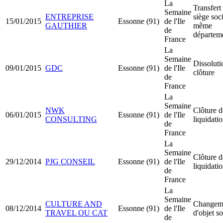
La
Transfert
Semaine
ENTREPRISE
siège soci
15/01/2015
Essonne (91)
de l'Ile
GAUTHIER
même
de
départem
France
La
Semaine
Dissoluti
09/01/2015
GDC
Essonne (91)
de l'Ile
clôture
de
France
La
Semaine
NWK
Clôture d
06/01/2015
Essonne (91)
de l'Ile
CONSULTING
liquidati
de
France
La
Semaine
Clôture d
29/12/2014
PJG CONSEIL
Essonne (91)
de l'Ile
liquidati
de
France
La
Semaine
CULTURE AND
Changem
08/12/2014
Essonne (91)
de l'Ile
TRAVEL OU CAT
d'objet so
de