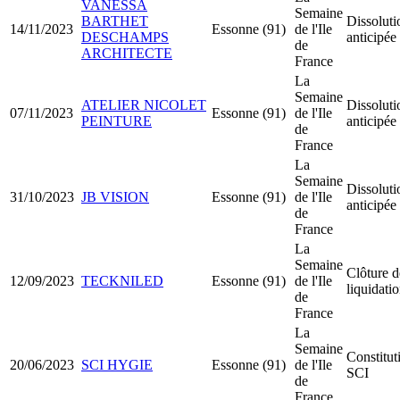
VANESSA
Semaine
BARTHET
Dissoluti
14/11/2023
Essonne (91)
de l'Ile
DESCHAMPS
anticipée
de
ARCHITECTE
France
La
Semaine
ATELIER NICOLET
Dissoluti
07/11/2023
Essonne (91)
de l'Ile
PEINTURE
anticipée
de
France
La
Semaine
Dissoluti
31/10/2023
JB VISION
Essonne (91)
de l'Ile
anticipée
de
France
La
Semaine
Clôture d
12/09/2023
TECKNILED
Essonne (91)
de l'Ile
liquidati
de
France
La
Semaine
Constitut
20/06/2023
SCI HYGIE
Essonne (91)
de l'Ile
SCI
de
France