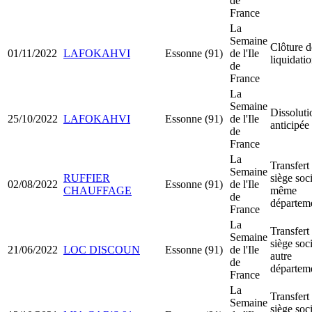
de
France
La
Semaine
Clôture d
01/11/2022
LAFOKAHVI
Essonne (91)
de l'Ile
liquidati
de
France
La
Semaine
Dissoluti
25/10/2022
LAFOKAHVI
Essonne (91)
de l'Ile
anticipée
de
France
La
Transfert
Semaine
RUFFIER
siège soci
02/08/2022
Essonne (91)
de l'Ile
CHAUFFAGE
même
de
départem
France
La
Transfert
Semaine
siège soci
21/06/2022
LOC DISCOUN
Essonne (91)
de l'Ile
autre
de
départem
France
La
Transfert
Semaine
siège soci