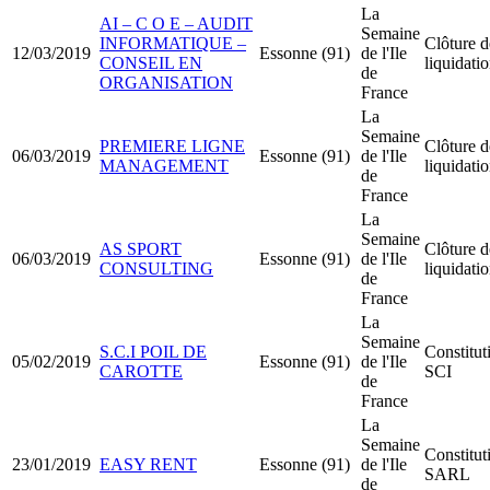
La
AI – C O E – AUDIT
Semaine
INFORMATIQUE –
Clôture d
12/03/2019
Essonne (91)
de l'Ile
CONSEIL EN
liquidati
de
ORGANISATION
France
La
Semaine
PREMIERE LIGNE
Clôture d
06/03/2019
Essonne (91)
de l'Ile
MANAGEMENT
liquidati
de
France
La
Semaine
AS SPORT
Clôture d
06/03/2019
Essonne (91)
de l'Ile
CONSULTING
liquidati
de
France
La
Semaine
S.C.I POIL DE
Constitut
05/02/2019
Essonne (91)
de l'Ile
CAROTTE
SCI
de
France
La
Semaine
Constitut
23/01/2019
EASY RENT
Essonne (91)
de l'Ile
SARL
de