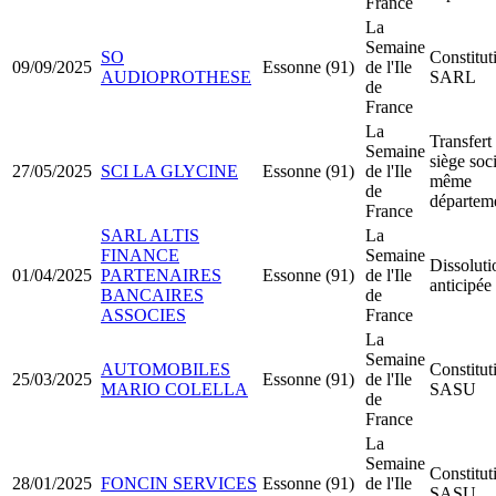
France
La
Semaine
SO
Constitut
09/09/2025
Essonne (91)
de l'Ile
AUDIOPROTHESE
SARL
de
France
La
Transfert
Semaine
siège soci
27/05/2025
SCI LA GLYCINE
Essonne (91)
de l'Ile
même
de
départem
France
SARL ALTIS
La
FINANCE
Semaine
Dissoluti
01/04/2025
PARTENAIRES
Essonne (91)
de l'Ile
anticipée
BANCAIRES
de
ASSOCIES
France
La
Semaine
AUTOMOBILES
Constitut
25/03/2025
Essonne (91)
de l'Ile
MARIO COLELLA
SASU
de
France
La
Semaine
Constitut
28/01/2025
FONCIN SERVICES
Essonne (91)
de l'Ile
SASU