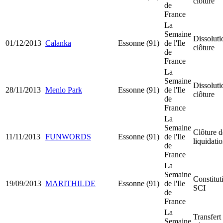
clôture
de
France
La
Semaine
Dissoluti
01/12/2013
Calanka
Essonne (91)
de l'Ile
clôture
de
France
La
Semaine
Dissoluti
28/11/2013
Menlo Park
Essonne (91)
de l'Ile
clôture
de
France
La
Semaine
Clôture d
11/11/2013
FUNWORDS
Essonne (91)
de l'Ile
liquidati
de
France
La
Semaine
Constitut
19/09/2013
MARITHILDE
Essonne (91)
de l'Ile
SCI
de
France
La
Transfert
Semaine