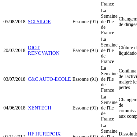
France
La
Semaine
Changem
05/08/2018
SCI SILOE
Essonne (91)
de l'Ile
de dirige
de
France
La
Semaine
DIOT
Clôture d
20/07/2018
Essonne (91)
de l'Ile
RENOVATION
liquidati
de
France
La
Continua
Semaine
de l'activ
03/07/2018
C&C AUTO-ECOLE
Essonne (91)
de l'Ile
malgré le
de
pertes
France
La
Changem
Semaine
de
04/06/2018
XENTECH
Essonne (91)
de l'Ile
commissa
de
aux comp
France
La
Semaine
HF HUREPOIX
Dissoluti
07/11/2017
Essonne (91)
de l'Ile