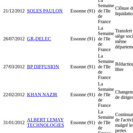
La
Semaine
Clôture d
21/12/2012
SOLES PAULON
Essonne (91)
de l'Ile
liquidati
de
France
La
Transfert
Semaine
siège soci
26/07/2012
GR-DELEC
Essonne (91)
de l'Ile
même
de
départem
France
La
Semaine
Rédactio
27/03/2012
BP DIFFUSION
Essonne (91)
de l'Ile
libre
de
France
La
Semaine
Changem
22/02/2012
KHAN NAZIR
Essonne (91)
de l'Ile
de dirige
de
France
La
Continua
Semaine
ALBERT LEMAY
de l'activ
31/01/2012
Essonne (91)
de l'Ile
TECHNOLOGIES
malgré le
de
pertes