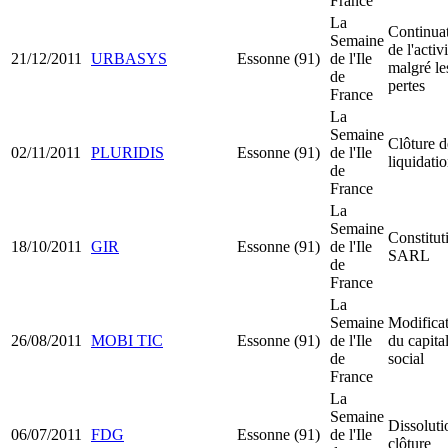
France
La
Continua
Semaine
de l'activ
21/12/2011
URBASYS
Essonne (91)
de l'Ile
malgré le
de
pertes
France
La
Semaine
Clôture d
02/11/2011
PLURIDIS
Essonne (91)
de l'Ile
liquidati
de
France
La
Semaine
Constitut
18/10/2011
GIR
Essonne (91)
de l'Ile
SARL
de
France
La
Semaine
Modifica
26/08/2011
MOBI TIC
Essonne (91)
de l'Ile
du capita
de
social
France
La
Semaine
Dissoluti
06/07/2011
FDG
Essonne (91)
de l'Ile
clôture