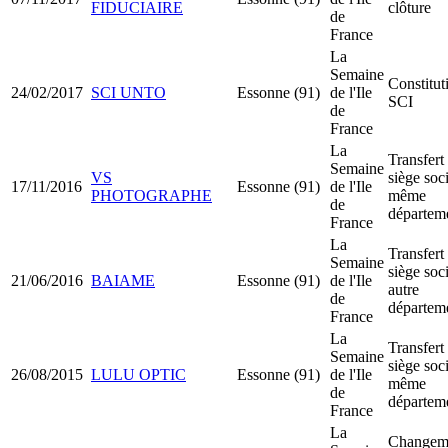
FIDUCIAIRE
clôture
de
France
La
Semaine
Constitut
24/02/2017
SCI UNTO
Essonne (91)
de l'Ile
SCI
de
France
La
Transfert
Semaine
VS
siège soci
17/11/2016
Essonne (91)
de l'Ile
PHOTOGRAPHE
même
de
départem
France
La
Transfert
Semaine
siège soci
21/06/2016
BAIAME
Essonne (91)
de l'Ile
autre
de
départem
France
La
Transfert
Semaine
siège soci
26/08/2015
LULU OPTIC
Essonne (91)
de l'Ile
même
de
départem
France
La
Changem