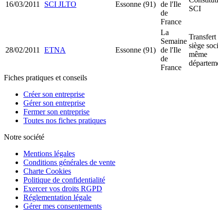
16/03/2011
SCI JLTO
Essonne (91)
de l'Ile
SCI
de
France
La
Transfert
Semaine
siège soci
28/02/2011
ETNA
Essonne (91)
de l'Ile
même
de
départem
France
Fiches pratiques et conseils
Créer son entreprise
Gérer son entreprise
Fermer son entreprise
Toutes nos fiches pratiques
Notre société
Mentions légales
Conditions générales de vente
Charte Cookies
Politique de confidentialité
Exercer vos droits RGPD
Réglementation légale
Gérer mes consentements