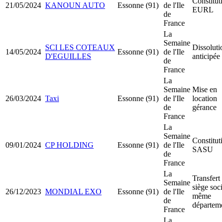
Constitut
21/05/2024
KANOUN AUTO
Essonne (91)
de l'Ile
EURL
de
France
La
Semaine
SCI LES COTEAUX
Dissoluti
14/05/2024
Essonne (91)
de l'Ile
D'EGUILLES
anticipée
de
France
La
Semaine
Mise en
26/03/2024
Taxi
Essonne (91)
de l'Ile
location
de
gérance
France
La
Semaine
Constitut
09/01/2024
CP HOLDING
Essonne (91)
de l'Ile
SASU
de
France
La
Transfert
Semaine
siège soci
26/12/2023
MONDIAL EXO
Essonne (91)
de l'Ile
même
de
départem
France
La