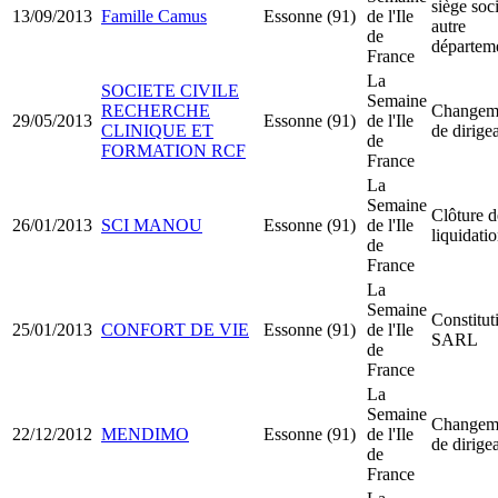
siège soci
13/09/2013
Famille Camus
Essonne (91)
de l'Ile
autre
de
départem
France
La
SOCIETE CIVILE
Semaine
RECHERCHE
Changem
29/05/2013
Essonne (91)
de l'Ile
CLINIQUE ET
de dirige
de
FORMATION RCF
France
La
Semaine
Clôture d
26/01/2013
SCI MANOU
Essonne (91)
de l'Ile
liquidati
de
France
La
Semaine
Constitut
25/01/2013
CONFORT DE VIE
Essonne (91)
de l'Ile
SARL
de
France
La
Semaine
Changem
22/12/2012
MENDIMO
Essonne (91)
de l'Ile
de dirige
de
France