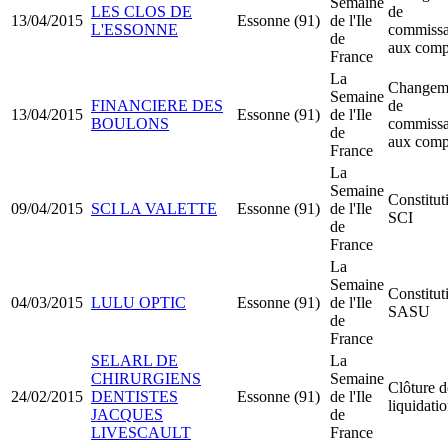
Semaine
LES CLOS DE
de
13/04/2015
Essonne (91)
de l'Ile
L'ESSONNE
commissa
de
aux comp
France
La
Changem
Semaine
FINANCIERE DES
de
13/04/2015
Essonne (91)
de l'Ile
BOULONS
commissa
de
aux comp
France
La
Semaine
Constitut
09/04/2015
SCI LA VALETTE
Essonne (91)
de l'Ile
SCI
de
France
La
Semaine
Constitut
04/03/2015
LULU OPTIC
Essonne (91)
de l'Ile
SASU
de
France
SELARL DE
La
CHIRURGIENS
Semaine
Clôture d
24/02/2015
DENTISTES
Essonne (91)
de l'Ile
liquidati
JACQUES
de
LIVESCAULT
France