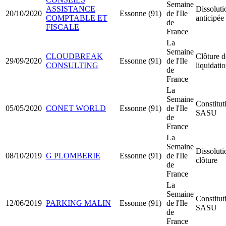
Semaine
ASSISTANCE
Dissoluti
20/10/2020
Essonne (91)
de l'Ile
COMPTABLE ET
anticipée
de
FISCALE
France
La
Semaine
CLOUDBREAK
Clôture d
29/09/2020
Essonne (91)
de l'Ile
CONSULTING
liquidati
de
France
La
Semaine
Constitut
05/05/2020
CONET WORLD
Essonne (91)
de l'Ile
SASU
de
France
La
Semaine
Dissoluti
08/10/2019
G PLOMBERIE
Essonne (91)
de l'Ile
clôture
de
France
La
Semaine
Constitut
12/06/2019
PARKING MALIN
Essonne (91)
de l'Ile
SASU
de
France