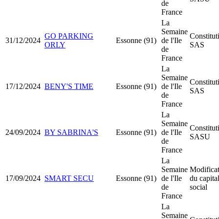
de
France
La
Semaine
GO PARKING
Constitut
31/12/2024
Essonne (91)
de l'Ile
ORLY
SAS
de
France
La
Semaine
Constitut
17/12/2024
BENY'S TIME
Essonne (91)
de l'Ile
SAS
de
France
La
Semaine
Constitut
24/09/2024
BY SABRINA'S
Essonne (91)
de l'Ile
SASU
de
France
La
Semaine
Modifica
17/09/2024
SMART SECU
Essonne (91)
de l'Ile
du capita
de
social
France
La
Semaine