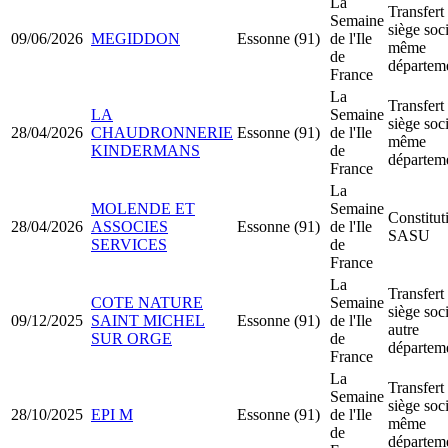
La
Transfert
Semaine
siège soci
09/06/2026
MEGIDDON
Essonne (91)
de l'Ile
même
de
départem
France
La
Transfert
LA
Semaine
siège soci
28/04/2026
CHAUDRONNERIE
Essonne (91)
de l'Ile
même
KINDERMANS
de
départem
France
La
MOLENDE ET
Semaine
Constitut
28/04/2026
ASSOCIES
Essonne (91)
de l'Ile
SASU
SERVICES
de
France
La
Transfert
COTE NATURE
Semaine
siège soci
09/12/2025
SAINT MICHEL
Essonne (91)
de l'Ile
autre
SUR ORGE
de
départem
France
La
Transfert
Semaine
siège soci
28/10/2025
EPI M
Essonne (91)
de l'Ile
même
de
départem