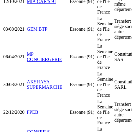
12/10/2021
MIA CAR'S 91
Essonne (91)
de l'Ile
même
de
départem
France
La
Transfert
Semaine
siège soci
03/08/2021
GEM BTP
Essonne (91)
de l'Ile
autre
de
départem
France
La
Semaine
MP
Constitut
06/04/2021
Essonne (91)
de l'Ile
CONCIERGERIE
SAS
de
France
La
Semaine
AKSHAYA
Constitut
30/03/2021
Essonne (91)
de l'Ile
SUPERMARCHE
SARL
de
France
La
Transfert
Semaine
siège soci
22/12/2020
FPEB
Essonne (91)
de l'Ile
autre
de
départem
France
La
CONSEILS