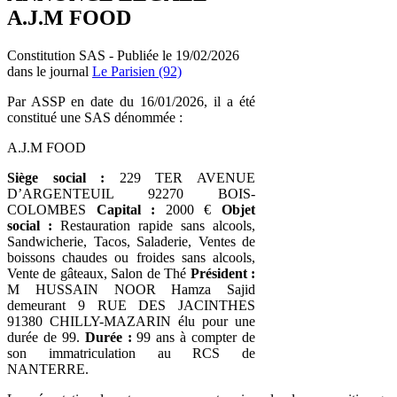
A.J.M FOOD
Constitution SAS - Publiée le 19/02/2026
dans le journal
Le Parisien (92)
Par ASSP en date du 16/01/2026, il a été
constitué une SAS dénommée :
A.J.M FOOD
Siège social :
229 TER AVENUE
D’ARGENTEUIL 92270 BOIS-
COLOMBES
Capital :
2000 €
Objet
social :
Restauration rapide sans alcools,
Sandwicherie, Tacos, Saladerie, Ventes de
boissons chaudes ou froides sans alcools,
Vente de gâteaux, Salon de Thé
Président :
M HUSSAIN NOOR Hamza Sajid
demeurant 9 RUE DES JACINTHES
91380 CHILLY-MAZARIN élu pour une
durée de 99.
Durée :
99 ans à compter de
son immatriculation au RCS de
NANTERRE.