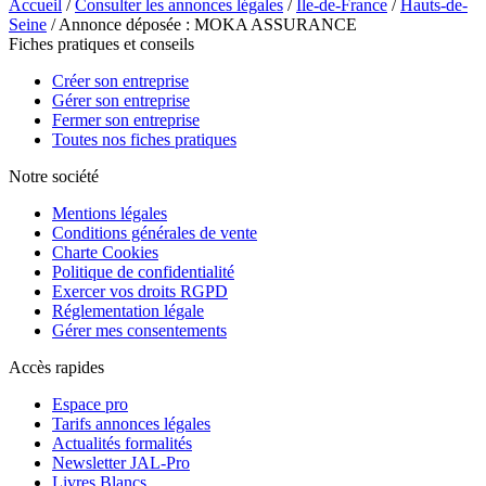
Accueil
/
Consulter les annonces légales
/
Île-de-France
/
Hauts-de-
Seine
/ Annonce déposée : MOKA ASSURANCE
Fiches pratiques et conseils
Créer son entreprise
Gérer son entreprise
Fermer son entreprise
Toutes nos fiches pratiques
Notre société
Mentions légales
Conditions générales de vente
Charte Cookies
Politique de confidentialité
Exercer vos droits RGPD
Réglementation légale
Gérer mes consentements
Accès rapides
Espace pro
Tarifs annonces légales
Actualités formalités
Newsletter JAL-Pro
Livres Blancs