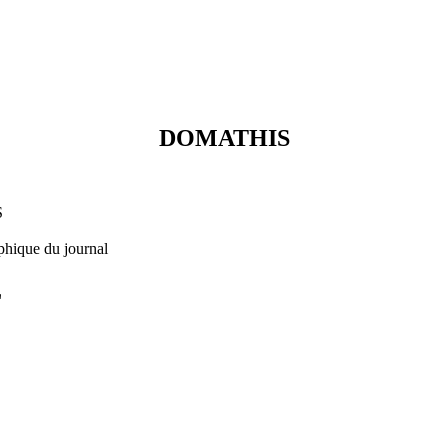
DOMATHIS
S
phique du journal
L