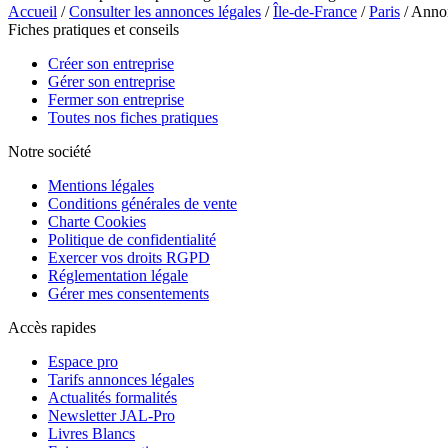
Accueil
/
Consulter les annonces légales
/
Île-de-France
/
Paris
/ Anno
Fiches pratiques et conseils
Créer son entreprise
Gérer son entreprise
Fermer son entreprise
Toutes nos fiches pratiques
Notre société
Mentions légales
Conditions générales de vente
Charte Cookies
Politique de confidentialité
Exercer vos droits RGPD
Réglementation légale
Gérer mes consentements
Accès rapides
Espace pro
Tarifs annonces légales
Actualités formalités
Newsletter JAL-Pro
Livres Blancs