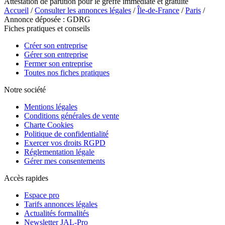
Attestation de parution pour le greffe immédiate et gratuite
Accueil
/
Consulter les annonces légales
/
Île-de-France
/
Paris
/
Annonce déposée : GDRG
Fiches pratiques et conseils
Créer son entreprise
Gérer son entreprise
Fermer son entreprise
Toutes nos fiches pratiques
Notre société
Mentions légales
Conditions générales de vente
Charte Cookies
Politique de confidentialité
Exercer vos droits RGPD
Réglementation légale
Gérer mes consentements
Accès rapides
Espace pro
Tarifs annonces légales
Actualités formalités
Newsletter JAL-Pro