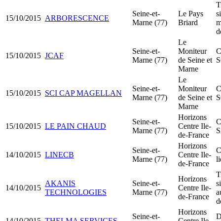
T
Seine-et-
Le Pays
s
15/10/2015
ARBORESCENCE
Marne (77)
Briard
m
d
Le
Seine-et-
Moniteur
C
15/10/2015
JCAF
Marne (77)
de Seine et
S
Marne
Le
Seine-et-
Moniteur
C
15/10/2015
SCI CAP MAGELLAN
Marne (77)
de Seine et
S
Marne
Horizons
Seine-et-
C
15/10/2015
LE PAIN CHAUD
Centre Ile-
Marne (77)
de-France
Horizons
Seine-et-
C
14/10/2015
LINECB
Centre Ile-
Marne (77)
l
de-France
T
Horizons
AKANIS
Seine-et-
s
14/10/2015
Centre Ile-
TECHNOLOGIES
Marne (77)
a
de-France
d
Horizons
Seine-et-
D
14/10/2015
THELMA SERVICES
Centre Ile-