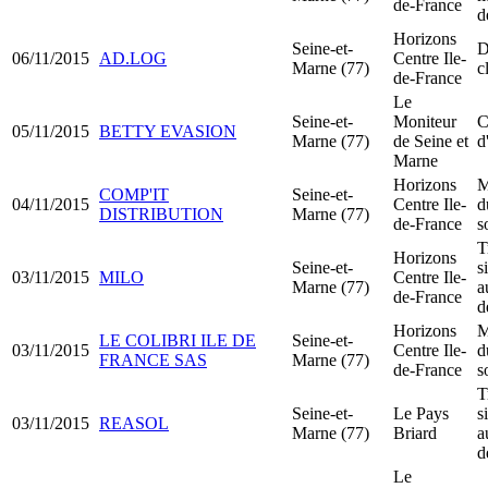
de-France
d
Horizons
Seine-et-
D
06/11/2015
AD.LOG
Centre Ile-
Marne (77)
c
de-France
Le
Seine-et-
Moniteur
C
05/11/2015
BETTY EVASION
Marne (77)
de Seine et
d
Marne
Horizons
M
COMP'IT
Seine-et-
04/11/2015
Centre Ile-
d
DISTRIBUTION
Marne (77)
de-France
s
T
Horizons
Seine-et-
s
03/11/2015
MILO
Centre Ile-
Marne (77)
a
de-France
d
Horizons
M
LE COLIBRI ILE DE
Seine-et-
03/11/2015
Centre Ile-
d
FRANCE SAS
Marne (77)
de-France
s
T
Seine-et-
Le Pays
s
03/11/2015
REASOL
Marne (77)
Briard
a
d
Le