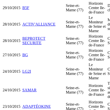
Horizons
Seine-et-
D
29/10/2015
B5F
Centre Ile-
Marne (77)
c
de-France
Le
M
Seine-et-
Moniteur
28/10/2015
ACTIV'ALLIANCE
d
Marne (77)
de Seine et
s
Marne
Horizons
BEPROTECT
Seine-et-
C
28/10/2015
Centre Ile-
SECURITE
Marne (77)
de-France
Horizons
Seine-et-
C
27/10/2015
BG
Centre Ile-
Marne (77)
S
de-France
Le
Seine-et-
Moniteur
C
24/10/2015
LG2I
Marne (77)
de Seine et
S
Marne
T
Horizons
Seine-et-
s
24/10/2015
SAMAR
Centre Ile-
Marne (77)
a
de-France
d
Horizons
Seine-et-
C
23/10/2015
ADAPTÉOKINE
Centre Ile-
Marne (77)