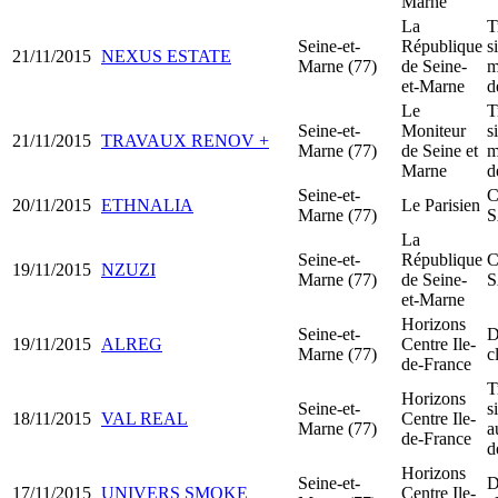
Marne
La
T
Seine-et-
République
s
21/11/2015
NEXUS ESTATE
Marne (77)
de Seine-
m
et-Marne
d
Le
T
Seine-et-
Moniteur
s
21/11/2015
TRAVAUX RENOV +
Marne (77)
de Seine et
m
Marne
d
Seine-et-
C
20/11/2015
ETHNALIA
Le Parisien
Marne (77)
La
Seine-et-
République
C
19/11/2015
NZUZI
Marne (77)
de Seine-
et-Marne
Horizons
Seine-et-
D
19/11/2015
ALREG
Centre Ile-
Marne (77)
c
de-France
T
Horizons
Seine-et-
s
18/11/2015
VAL REAL
Centre Ile-
Marne (77)
a
de-France
d
Horizons
Seine-et-
D
17/11/2015
UNIVERS SMOKE
Centre Ile-