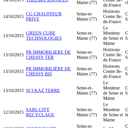
Marne (77)
c
de-France
Horizons
CG CHAUFFEUR
Seine-et-
C
14/10/2015
Centre Ile-
PRIVE
Marne (77)
de-France
Le
GREEN CUBE
Seine-et-
Moniteur
C
13/10/2015
TECHNOLOGIES
Marne (77)
de Seine et
Marne
Horizons
PR IMMOBILIERE DE
Seine-et-
C
13/10/2015
Centre Ile-
CHESSY TER
Marne (77)
S
de-France
Horizons
PR IMMOBILIÈRE DE
Seine-et-
C
13/10/2015
Centre Ile-
CHESSY BIS
Marne (77)
S
de-France
Le
Seine-et-
Moniteur
C
13/10/2015
SCI KAZ TERRE
Marne (77)
de Seine et
S
Marne
Le
SARL CITY
Seine-et-
Moniteur
C
12/10/2015
RECYCLAGE
Marne (77)
de Seine et
l
Marne
Seine-et-
C