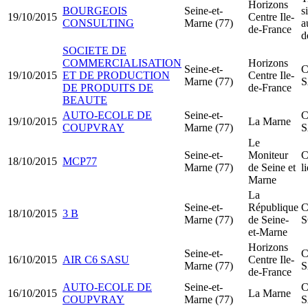
Horizons
BOURGEOIS
Seine-et-
s
19/10/2015
Centre Ile-
CONSULTING
Marne (77)
a
de-France
d
SOCIETE DE
COMMERCIALISATION
Horizons
Seine-et-
C
19/10/2015
ET DE PRODUCTION
Centre Ile-
Marne (77)
DE PRODUITS DE
de-France
BEAUTE
AUTO-ECOLE DE
Seine-et-
C
19/10/2015
La Marne
COUPVRAY
Marne (77)
Le
Seine-et-
Moniteur
C
18/10/2015
MCP77
Marne (77)
de Seine et
l
Marne
La
Seine-et-
République
C
18/10/2015
3 B
Marne (77)
de Seine-
S
et-Marne
Horizons
Seine-et-
C
16/10/2015
AIR C6 SASU
Centre Ile-
Marne (77)
de-France
AUTO-ECOLE DE
Seine-et-
C
16/10/2015
La Marne
COUPVRAY
Marne (77)