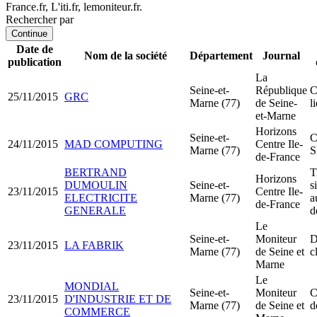
France.fr, L'iti.fr, lemoniteur.fr.
Rechercher par
Continue
Date de
Nom de la société
Département
Journal
publication
La
Seine-et-
République
C
25/11/2015
GRC
Marne (77)
de Seine-
l
et-Marne
Horizons
Seine-et-
C
24/11/2015
MAD COMPUTING
Centre Ile-
Marne (77)
de-France
BERTRAND
T
Horizons
DUMOULIN
Seine-et-
s
23/11/2015
Centre Ile-
ELECTRICITE
Marne (77)
a
de-France
GENERALE
d
Le
Seine-et-
Moniteur
D
23/11/2015
LA FABRIK
Marne (77)
de Seine et
c
Marne
Le
MONDIAL
Seine-et-
Moniteur
C
23/11/2015
D'INDUSTRIE ET DE
Marne (77)
de Seine et
d
COMMERCE