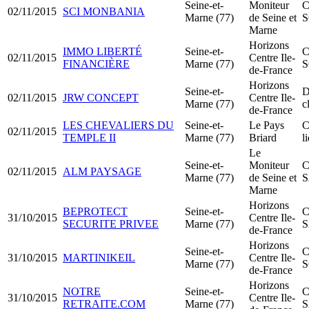
Seine-et-
Moniteur
C
02/11/2015
SCI MONBANIA
Marne (77)
de Seine et
S
Marne
Horizons
IMMO LIBERTÉ
Seine-et-
C
02/11/2015
Centre Ile-
FINANCIÈRE
Marne (77)
S
de-France
Horizons
Seine-et-
D
02/11/2015
JRW CONCEPT
Centre Ile-
Marne (77)
c
de-France
LES CHEVALIERS DU
Seine-et-
Le Pays
C
02/11/2015
TEMPLE II
Marne (77)
Briard
l
Le
Seine-et-
Moniteur
C
02/11/2015
ALM PAYSAGE
Marne (77)
de Seine et
Marne
Horizons
BEPROTECT
Seine-et-
C
31/10/2015
Centre Ile-
SECURITE PRIVEE
Marne (77)
de-France
Horizons
Seine-et-
C
31/10/2015
MARTINIKEIL
Centre Ile-
Marne (77)
S
de-France
Horizons
NOTRE
Seine-et-
C
31/10/2015
Centre Ile-
RETRAITE.COM
Marne (77)