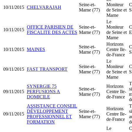
Seine-et-
Moniteur
C
10/11/2015
CHELVARAJAH
Marne (77)
de Seine et
S
Marne
Le
OFFICE PARISIEN DE
Seine-et-
Moniteur
C
10/11/2015
FISCALITE DES ACTES
Marne (77)
de Seine et
Marne
Horizons
Seine-et-
C
10/11/2015
MAINES
Centre Ile-
Marne (77)
de-France
Le
Seine-et-
Moniteur
C
09/11/2015
FAST TRANSPORT
Marne (77)
de Seine et
Marne
T
SYNERGIE 75
Horizons
Seine-et-
s
09/11/2015
PERFUSIONS A
Centre Ile-
Marne (77)
m
DOMICILE
de-France
d
ASSISTANCE CONSEIL
T
Horizons
DÉVELOPPEMENT
Seine-et-
s
09/11/2015
Centre Ile-
PROFESSIONNEL ET
Marne (77)
a
de-France
FORMATION
d
Le
C