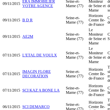
ERA IMMOBILIER
Seine-et-
Moniteur
d
09/11/2015
VOTRE AGENCE
Marne (77)
de Seine et
d
Marne
s
Horizons
Seine-et-
C
09/11/2015
B D R
Centre Ile-
Marne (77)
d
de-France
Le
Seine-et-
Moniteur
C
09/11/2015
AE2M
Marne (77)
de Seine et
Marne
Le
Seine-et-
Moniteur
C
07/11/2015
L'ETAL DE VOULX
Marne (77)
de Seine et
d
Marne
T
Horizons
IMAGIN FLORE
Seine-et-
s
07/11/2015
Centre Ile-
DECORATION
Marne (77)
m
de-France
d
Horizons
Seine-et-
C
07/11/2015
SCI KAZ A BONE LA
Centre Ile-
Marne (77)
l
de-France
T
Horizons
Seine-et-
s
06/11/2015
SCI DEMARCO
Centre Ile-
Marne (77)
m