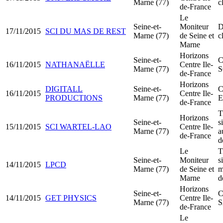
Marne (77)
c
de-France
Le
Seine-et-
Moniteur
D
17/11/2015
SCI DU MAS DE REST
Marne (77)
de Seine et
c
Marne
Horizons
Seine-et-
C
16/11/2015
NATHANAËLLE
Centre Ile-
Marne (77)
S
de-France
Horizons
DIGITALL
Seine-et-
C
16/11/2015
Centre Ile-
PRODUCTIONS
Marne (77)
de-France
T
Horizons
Seine-et-
s
15/11/2015
SCI WARTEL-LAO
Centre Ile-
Marne (77)
a
de-France
d
Le
T
Seine-et-
Moniteur
s
14/11/2015
LPCD
Marne (77)
de Seine et
m
Marne
d
Horizons
Seine-et-
C
14/11/2015
GET PHYSICS
Centre Ile-
Marne (77)
de-France
Le