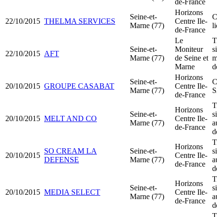
de-France
Horizons
Seine-et-
C
22/10/2015
THELMA SERVICES
Centre Ile-
Marne (77)
l
de-France
Le
T
Seine-et-
Moniteur
s
22/10/2015
AFT
Marne (77)
de Seine et
m
Marne
d
Horizons
Seine-et-
C
20/10/2015
GROUPE CASABAT
Centre Ile-
Marne (77)
de-France
T
Horizons
Seine-et-
s
20/10/2015
MELT AND CO
Centre Ile-
Marne (77)
a
de-France
d
T
Horizons
SO CREAM LA
Seine-et-
s
20/10/2015
Centre Ile-
DEFENSE
Marne (77)
a
de-France
d
T
Horizons
Seine-et-
s
20/10/2015
MEDIA SELECT
Centre Ile-
Marne (77)
a
de-France
d
T