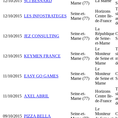
12/10/2015
SCI BESNARD
La Marne
Marne (77)
S
T
Horizons
Seine-et-
s
12/10/2015
LES INFOSTRATEGES
Centre Ile-
Marne (77)
a
de-France
d
La
Seine-et-
République
C
12/10/2015
JEZ CONSULTING
Marne (77)
de Seine-
et-Marne
Le
T
Seine-et-
Moniteur
s
12/10/2015
KEYMEN FRANCE
Marne (77)
de Seine et
m
Marne
d
Le
Seine-et-
Moniteur
C
11/10/2015
EASY GO GAMES
Marne (77)
de Seine et
Marne
T
Horizons
Seine-et-
s
11/10/2015
AXEL ABRIL
Centre Ile-
Marne (77)
a
de-France
d
Le
Seine-et-
Moniteur
C
09/10/2015
PIZZA BELLA