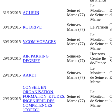
de-France
Le
Seine-et-
Moniteur
D
31/10/2015
AGI SUN
Marne (77)
de Seine et
c
Marne
Seine-et-
C
30/10/2015
RC DRIVE
Le Parisien
Marne (77)
Le
Seine-et-
Moniteur
C
30/10/2015
V.COM.VOYAGES
Marne (77)
de Seine et
Marne
Horizons
AIR PARKING
Seine-et-
C
29/10/2015
Centre Ile-
DEGRIFF
Marne (77)
de-France
Le
Seine-et-
Moniteur
C
29/10/2015
AARDI
Marne (77)
de Seine et
Marne
CONSEIL EN
ORGANISATION,
Le
FORMATION, ETUDES,
Seine-et-
Moniteur
C
29/10/2015
INGENIERIE DES
Marne (77)
de Seine et
l
COMPETENCES
Marne
"COFEC"