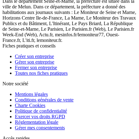
Dans le département Seine-et-Marne, la préfecture est située dans la
ville de Melun. Dans ce département, la préfecture a donné des
habilitations aux journaux suivants : Le Moniteur de Seine et Marne,
Horizons Centre Ile-de-France, La Marne, Le Moniteur des Travaux
Publics et du Bâtiment, L'Itinérant, Le Pays Briard, La République
de Seine-et-Marne, Le Parisien, Le Parisien.fr (Web), Le Parisien.fr
Week-End (Web), Actu.fr, mesinfos.fr/lemoniteur77, Ouest-
France.fr, L'iti.fr, lemoniteur.fr.
Fiches pratiques et conseils
Créer son entreprise
Gérer son entreprise
Fermer son entreprise
Toutes nos fiches pratiques
Notre société
Mentions légales
Conditions générales de vente
Charte Cookies
Politique de confidentialité
Exercer vos droits RGPD
Réglementation légale
Gérer mes consentements
Accès rapides