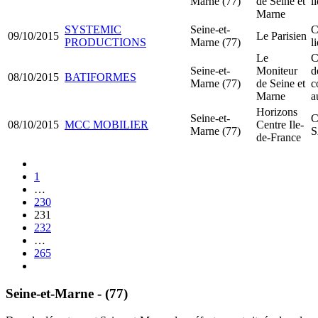
Marne (77)
de Seine et
l
Marne
SYSTEMIC
Seine-et-
C
09/10/2015
Le Parisien
PRODUCTIONS
Marne (77)
l
Le
C
Seine-et-
Moniteur
d
08/10/2015
BATIFORMES
Marne (77)
de Seine et
c
Marne
a
Horizons
Seine-et-
C
08/10/2015
MCC MOBILIER
Centre Ile-
Marne (77)
de-France
1
…
230
231
232
…
265
Seine-et-Marne - (77)