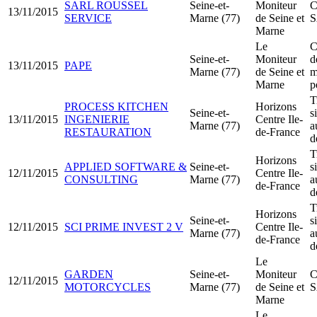
SARL ROUSSEL
Seine-et-
Moniteur
C
13/11/2015
SERVICE
Marne (77)
de Seine et
Marne
Le
C
Seine-et-
Moniteur
d
13/11/2015
PAPE
Marne (77)
de Seine et
m
Marne
p
T
PROCESS KITCHEN
Horizons
Seine-et-
s
13/11/2015
INGENIERIE
Centre Ile-
Marne (77)
a
RESTAURATION
de-France
d
T
Horizons
APPLIED SOFTWARE &
Seine-et-
s
12/11/2015
Centre Ile-
CONSULTING
Marne (77)
a
de-France
d
T
Horizons
Seine-et-
s
12/11/2015
SCI PRIME INVEST 2 V
Centre Ile-
Marne (77)
a
de-France
d
Le
GARDEN
Seine-et-
Moniteur
C
12/11/2015
MOTORCYCLES
Marne (77)
de Seine et
Marne
Le