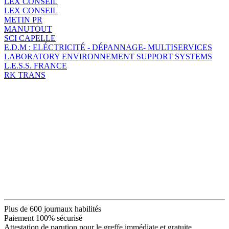
LEX CONSEIL
LEX CONSEIL
METIN PR
MANUTOUT
SCI CAPELLE
E.D.M : ELÉCTRICITÉ - DÉPANNAGE- MULTISERVICES
LABORATORY ENVIRONNEMENT SUPPORT SYSTEMS
L.E.S.S. FRANCE
RK TRANS
Plus de 600 journaux habilités
Paiement 100% sécurisé
Attestation de parution pour le greffe immédiate et gratuite