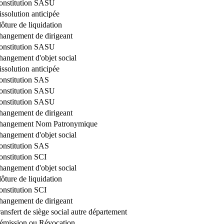
onstitution SASU
ssolution anticipée
ôture de liquidation
hangement de dirigeant
onstitution SASU
hangement d'objet social
ssolution anticipée
onstitution SAS
onstitution SASU
onstitution SASU
hangement de dirigeant
hangement Nom Patronymique
hangement d'objet social
onstitution SAS
onstitution SCI
hangement d'objet social
ôture de liquidation
onstitution SCI
hangement de dirigeant
ansfert de siège social autre département
émission ou Révocation