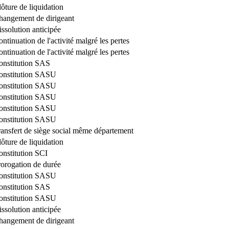
ôture de liquidation
hangement de dirigeant
ssolution anticipée
ntinuation de l'activité malgré les pertes
ntinuation de l'activité malgré les pertes
onstitution SAS
onstitution SASU
onstitution SASU
onstitution SASU
onstitution SASU
onstitution SASU
ransfert de siège social même département
ôture de liquidation
onstitution SCI
rorogation de durée
onstitution SASU
onstitution SAS
onstitution SASU
ssolution anticipée
hangement de dirigeant