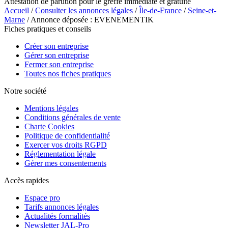
Attestation de parution pour le greffe immédiate et gratuite
Accueil
/
Consulter les annonces légales
/
Île-de-France
/
Seine-et-
Marne
/ Annonce déposée : EVENEMENTIK
Fiches pratiques et conseils
Créer son entreprise
Gérer son entreprise
Fermer son entreprise
Toutes nos fiches pratiques
Notre société
Mentions légales
Conditions générales de vente
Charte Cookies
Politique de confidentialité
Exercer vos droits RGPD
Réglementation légale
Gérer mes consentements
Accès rapides
Espace pro
Tarifs annonces légales
Actualités formalités
Newsletter JAL-Pro