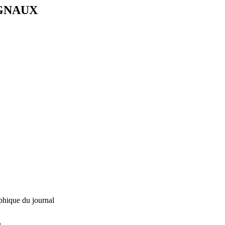
IGNAUX
phique du journal
L