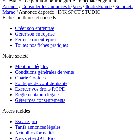
Attestation de parution pour le greffe immédiate et gratuite
Accueil
/
Consulter les annonces légales
/
Île-de-France
/
Seine-et-
Marne
/ Annonce déposée : INK SPOT STUDIO
Fiches pratiques et conseils
Créer son entreprise
Gérer son entreprise
Fermer son entreprise
Toutes nos fiches pratiques
Notre société
Mentions légales
Conditions générales de vente
Charte Cookies
Politique de confidentialité
Exercer vos droits RGPD
Réglementation légale
Gérer mes consentements
Accès rapides
Espace pro
Tarifs annonces légales
Actualités formalités
Newsletter JAL-Pro