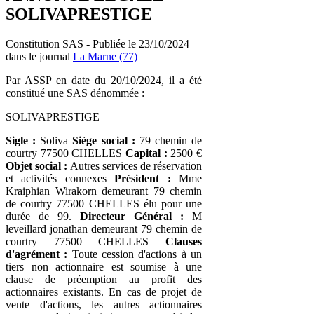
SOLIVAPRESTIGE
Constitution SAS - Publiée le 23/10/2024
dans le journal
La Marne (77)
Par ASSP en date du 20/10/2024, il a été
constitué une SAS dénommée :
SOLIVAPRESTIGE
Sigle :
Soliva
Siège social :
79 chemin de
courtry 77500 CHELLES
Capital :
2500 €
Objet social :
Autres services de réservation
et activités connexes
Président :
Mme
Kraiphian Wirakorn demeurant 79 chemin
de courtry 77500 CHELLES élu pour une
durée de 99.
Directeur Général :
M
leveillard jonathan demeurant 79 chemin de
courtry 77500 CHELLES
Clauses
d'agrément :
Toute cession d'actions à un
tiers non actionnaire est soumise à une
clause de préemption au profit des
actionnaires existants. En cas de projet de
vente d'actions, les autres actionnaires