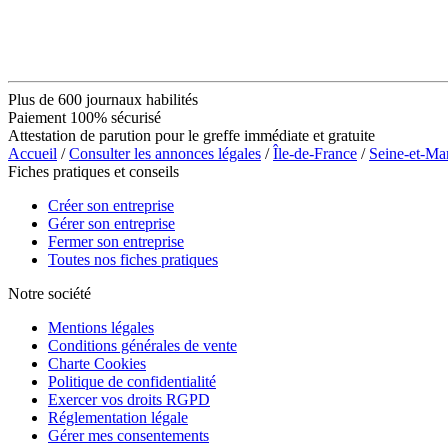
Plus de 600 journaux habilités
Paiement 100% sécurisé
Attestation de parution pour le greffe immédiate et gratuite
Accueil
/
Consulter les annonces légales
/
Île-de-France
/
Seine-et-Ma
Fiches pratiques et conseils
Créer son entreprise
Gérer son entreprise
Fermer son entreprise
Toutes nos fiches pratiques
Notre société
Mentions légales
Conditions générales de vente
Charte Cookies
Politique de confidentialité
Exercer vos droits RGPD
Réglementation légale
Gérer mes consentements