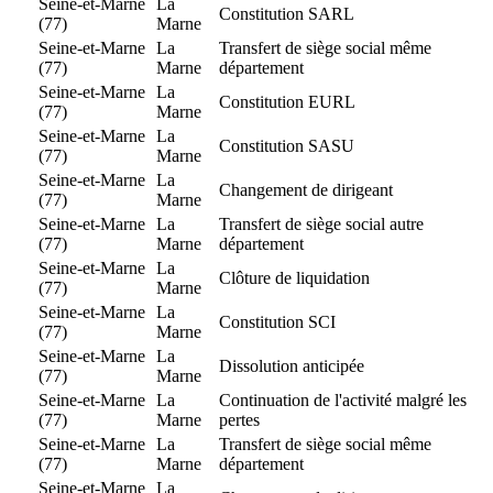
Seine-et-Marne
La
Constitution SARL
(77)
Marne
Seine-et-Marne
La
Transfert de siège social même
(77)
Marne
département
Seine-et-Marne
La
Constitution EURL
(77)
Marne
Seine-et-Marne
La
Constitution SASU
(77)
Marne
Seine-et-Marne
La
Changement de dirigeant
(77)
Marne
Seine-et-Marne
La
Transfert de siège social autre
(77)
Marne
département
Seine-et-Marne
La
Clôture de liquidation
(77)
Marne
Seine-et-Marne
La
Constitution SCI
(77)
Marne
Seine-et-Marne
La
Dissolution anticipée
(77)
Marne
Seine-et-Marne
La
Continuation de l'activité malgré les
(77)
Marne
pertes
Seine-et-Marne
La
Transfert de siège social même
(77)
Marne
département
Seine-et-Marne
La