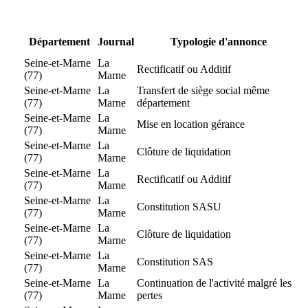
Département
Journal
Typologie d'annonce
Seine-et-Marne
La
Rectificatif ou Additif
(77)
Marne
Seine-et-Marne
La
Transfert de siège social même
(77)
Marne
département
Seine-et-Marne
La
Mise en location gérance
(77)
Marne
Seine-et-Marne
La
Clôture de liquidation
(77)
Marne
Seine-et-Marne
La
Rectificatif ou Additif
(77)
Marne
Seine-et-Marne
La
Constitution SASU
(77)
Marne
Seine-et-Marne
La
Clôture de liquidation
(77)
Marne
Seine-et-Marne
La
Constitution SAS
(77)
Marne
Seine-et-Marne
La
Continuation de l'activité malgré les
(77)
Marne
pertes