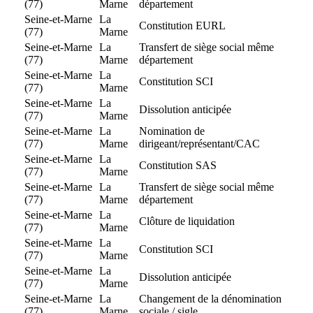
(77)
Marne
département
Seine-et-Marne
La
Constitution EURL
(77)
Marne
Seine-et-Marne
La
Transfert de siège social même
(77)
Marne
département
Seine-et-Marne
La
Constitution SCI
(77)
Marne
Seine-et-Marne
La
Dissolution anticipée
(77)
Marne
Seine-et-Marne
La
Nomination de
(77)
Marne
dirigeant/représentant/CAC
Seine-et-Marne
La
Constitution SAS
(77)
Marne
Seine-et-Marne
La
Transfert de siège social même
(77)
Marne
département
Seine-et-Marne
La
Clôture de liquidation
(77)
Marne
Seine-et-Marne
La
Constitution SCI
(77)
Marne
Seine-et-Marne
La
Dissolution anticipée
(77)
Marne
Seine-et-Marne
La
Changement de la dénomination
(77)
Marne
sociale / sigle