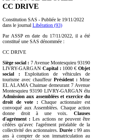
CC DRIVE
Constitution SAS - Publiée le 19/11/2022
dans le journal
Libération (93)
Par ASSP en date du 17/11/2022, il a été
constitué une SAS dénommée :
CC DRIVE
Siège social :
7 Avenue Montesquieu 93190
LIVRY-GARGAN
Capital :
1000 €
Objet
social :
Exploitation de véhicules de
tourisme avec chauffeur
Président :
Mme
EL ALAMA Chaimae demeurant 7 Avenue
Montesquieu 93190 LIVRY-GARGAN élu
Admission aux assemblées et exercice du
droit de vote :
Chaque actionnaire est
convoqué aux Assemblées. Chaque action
donne droit à une voix.
Clauses
d'agrément :
Les actions ne peuvent être
cédées qu'avec l'agrément préalable de la
collectivité des actionnaires.
Durée :
99 ans
ans à compter de son immatriculation au