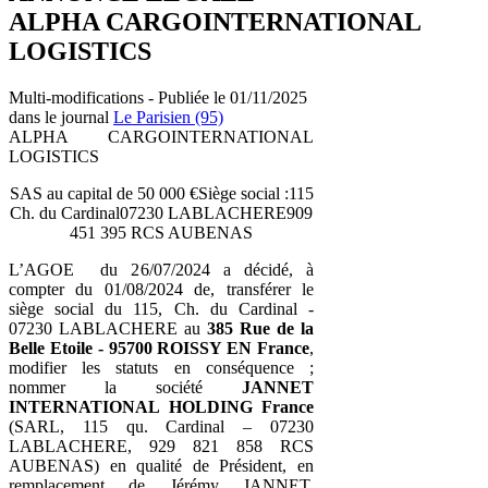
ALPHA CARGOINTERNATIONAL
LOGISTICS
Multi-modifications - Publiée le 01/11/2025
dans le journal
Le Parisien (95)
ALPHA CARGOINTERNATIONAL
LOGISTICS
SAS au capital de 50 000 €Siège social :115
Ch. du Cardinal07230 LABLACHERE909
451 395 RCS AUBENAS
L’AGOE du 26/07/2024 a décidé, à
compter du 01/08/2024 de, transférer le
siège social du 115, Ch. du Cardinal -
07230 LABLACHERE au
385 Rue de la
Belle Etoile - 95700 ROISSY EN France
,
modifier les statuts en conséquence ;
nommer la société
JANNET
INTERNATIONAL HOLDING France
(SARL, 115 qu. Cardinal – 07230
LABLACHERE, 929 821 858 RCS
AUBENAS) en qualité de Président, en
remplacement de Jérémy JANNET,