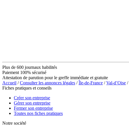
Plus de 600 journaux habilités
Paiement 100% sécurisé
Attestation de parution pour le greffe immédiate et gratuite
Accueil
/
Consulter les annonces légales
/
Île-de-France
/
Val-d’Oise
/
Fiches pratiques et conseils
Créer son entreprise
Gérer son entreprise
Fermer son entreprise
Toutes nos fiches pratiques
Notre société