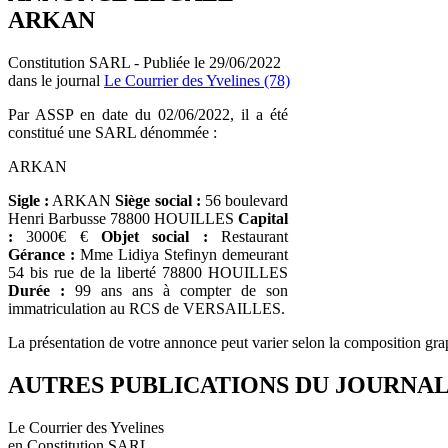
ARKAN
Constitution SARL - Publiée le 29/06/2022
dans le journal
Le Courrier des Yvelines (78)
Par ASSP en date du 02/06/2022, il a été
constitué une SARL dénommée :
ARKAN
Sigle :
ARKAN
Siège social :
56 boulevard
Henri Barbusse 78800 HOUILLES
Capital
:
3000€ €
Objet social :
Restaurant
Gérance :
Mme Lidiya Stefinyn demeurant
54 bis rue de la liberté 78800 HOUILLES
Durée :
99 ans ans à compter de son
immatriculation au RCS de VERSAILLES.
La présentation de votre annonce peut varier selon la composition gra
AUTRES PUBLICATIONS DU JOURNA
Le Courrier des Yvelines
en Constitution SARL