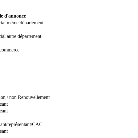
ie d'annonce
ocial même département
cial autre département
 commerce
ion / non Renouvellement
eant
eant
eant/représentant/CAC
eant