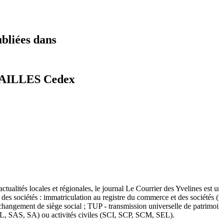
ubliées dans
RSAILLES Cedex
ualités locales et régionales, le journal Le Courrier des Yvelines est u
vie des sociétés : immatriculation au registre du commerce et des sociétés
; changement de siège social ; TUP - transmission universelle de patrimo
ARL, SAS, SA) ou activités civiles (SCI, SCP, SCM, SEL).