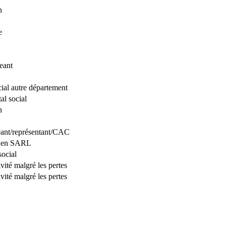
n
e
eant
cial autre département
al social
n
eant/représentant/CAC
S en SARL
ocial
vité malgré les pertes
vité malgré les pertes