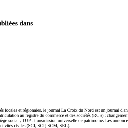
ubliées dans
s locales et régionales, le journal La Croix du Nord est un journal d'an
mmatriculation au registre du commerce et des sociétés (RCS) ; changement 
ège social ; TUP - transmission universelle de patrimoine. Les annonces
activités civiles (SCI, SCP, SCM, SEL).