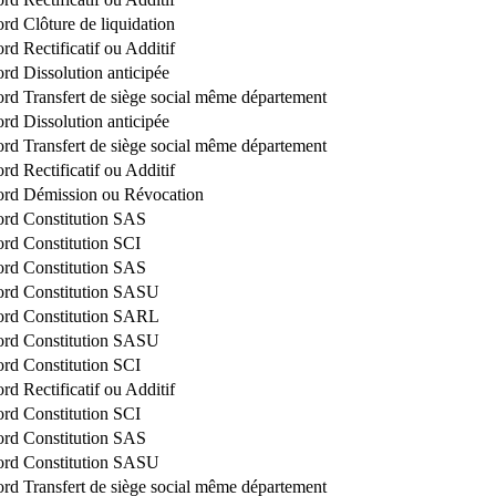
ord
Clôture de liquidation
ord
Rectificatif ou Additif
ord
Dissolution anticipée
ord
Transfert de siège social même département
ord
Dissolution anticipée
ord
Transfert de siège social même département
ord
Rectificatif ou Additif
ord
Démission ou Révocation
ord
Constitution SAS
ord
Constitution SCI
ord
Constitution SAS
ord
Constitution SASU
ord
Constitution SARL
ord
Constitution SASU
ord
Constitution SCI
ord
Rectificatif ou Additif
ord
Constitution SCI
ord
Constitution SAS
ord
Constitution SASU
ord
Transfert de siège social même département