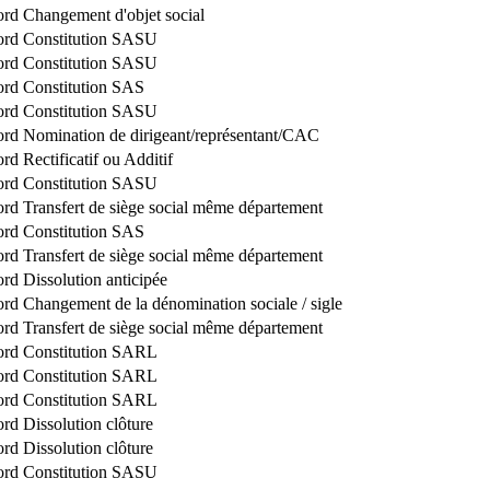
ord
Changement d'objet social
ord
Constitution SASU
ord
Constitution SASU
ord
Constitution SAS
ord
Constitution SASU
ord
Nomination de dirigeant/représentant/CAC
ord
Rectificatif ou Additif
ord
Constitution SASU
ord
Transfert de siège social même département
ord
Constitution SAS
ord
Transfert de siège social même département
ord
Dissolution anticipée
ord
Changement de la dénomination sociale / sigle
ord
Transfert de siège social même département
ord
Constitution SARL
ord
Constitution SARL
ord
Constitution SARL
ord
Dissolution clôture
ord
Dissolution clôture
ord
Constitution SASU