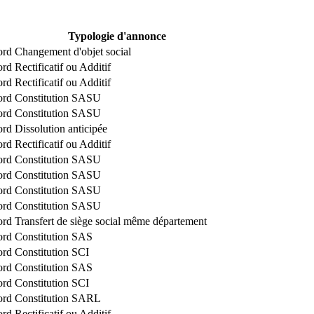
Typologie d'annonce
ord
Changement d'objet social
ord
Rectificatif ou Additif
ord
Rectificatif ou Additif
ord
Constitution SASU
ord
Constitution SASU
ord
Dissolution anticipée
ord
Rectificatif ou Additif
ord
Constitution SASU
ord
Constitution SASU
ord
Constitution SASU
ord
Constitution SASU
ord
Transfert de siège social même département
ord
Constitution SAS
ord
Constitution SCI
ord
Constitution SAS
ord
Constitution SCI
ord
Constitution SARL
ord
Rectificatif ou Additif