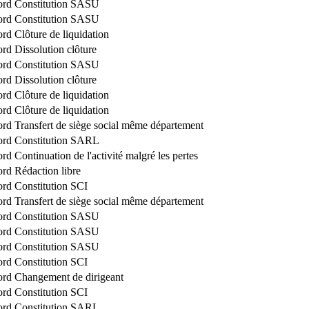
ord
Constitution SASU
ord
Constitution SASU
ord
Clôture de liquidation
ord
Dissolution clôture
ord
Constitution SASU
ord
Dissolution clôture
ord
Clôture de liquidation
ord
Clôture de liquidation
ord
Transfert de siège social même département
ord
Constitution SARL
ord
Continuation de l'activité malgré les pertes
ord
Rédaction libre
ord
Constitution SCI
ord
Transfert de siège social même département
ord
Constitution SASU
ord
Constitution SASU
ord
Constitution SASU
ord
Constitution SCI
ord
Changement de dirigeant
ord
Constitution SCI
ord
Constitution SARL