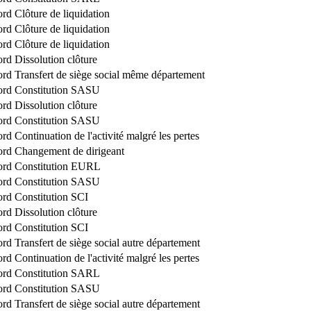
ord
Clôture de liquidation
ord
Clôture de liquidation
ord
Clôture de liquidation
ord
Dissolution clôture
ord
Transfert de siège social même département
ord
Constitution SASU
ord
Dissolution clôture
ord
Constitution SASU
ord
Continuation de l'activité malgré les pertes
ord
Changement de dirigeant
ord
Constitution EURL
ord
Constitution SASU
ord
Constitution SCI
ord
Dissolution clôture
ord
Constitution SCI
ord
Transfert de siège social autre département
ord
Continuation de l'activité malgré les pertes
ord
Constitution SARL
ord
Constitution SASU
ord
Transfert de siège social autre département