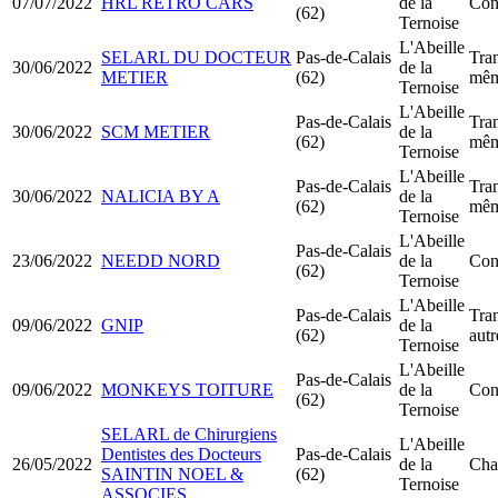
07/07/2022
HRL RETRO CARS
de la
Con
(62)
Ternoise
L'Abeille
SELARL DU DOCTEUR
Pas-de-Calais
Tran
30/06/2022
de la
METIER
(62)
mêm
Ternoise
L'Abeille
Pas-de-Calais
Tran
30/06/2022
SCM METIER
de la
(62)
mêm
Ternoise
L'Abeille
Pas-de-Calais
Tran
30/06/2022
NALICIA BY A
de la
(62)
mêm
Ternoise
L'Abeille
Pas-de-Calais
23/06/2022
NEEDD NORD
de la
Con
(62)
Ternoise
L'Abeille
Pas-de-Calais
Tran
09/06/2022
GNIP
de la
(62)
aut
Ternoise
L'Abeille
Pas-de-Calais
09/06/2022
MONKEYS TOITURE
de la
Con
(62)
Ternoise
SELARL de Chirurgiens
L'Abeille
Dentistes des Docteurs
Pas-de-Calais
26/05/2022
de la
Cha
SAINTIN NOEL &
(62)
Ternoise
ASSOCIES