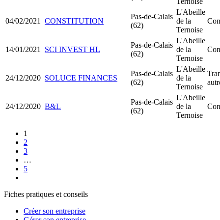
Ternoise
L'Abeille
Pas-de-Calais
04/02/2021
CONSTITUTION
de la
Con
(62)
Ternoise
L'Abeille
Pas-de-Calais
14/01/2021
SCI INVEST HL
de la
Con
(62)
Ternoise
L'Abeille
Pas-de-Calais
Tran
24/12/2020
SOLUCE FINANCES
de la
(62)
aut
Ternoise
L'Abeille
Pas-de-Calais
24/12/2020
B&L
de la
Con
(62)
Ternoise
1
2
3
…
5
Fiches pratiques et conseils
Créer son entreprise
Gérer son entreprise