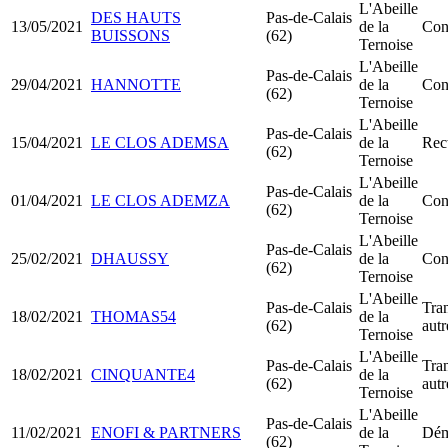
L'Abeille
DES HAUTS
Pas-de-Calais
13/05/2021
de la
Con
BUISSONS
(62)
Ternoise
L'Abeille
Pas-de-Calais
29/04/2021
HANNOTTE
de la
Con
(62)
Ternoise
L'Abeille
Pas-de-Calais
15/04/2021
LE CLOS ADEMSA
de la
Rect
(62)
Ternoise
L'Abeille
Pas-de-Calais
01/04/2021
LE CLOS ADEMZA
de la
Con
(62)
Ternoise
L'Abeille
Pas-de-Calais
25/02/2021
DHAUSSY
de la
Con
(62)
Ternoise
L'Abeille
Pas-de-Calais
Tran
18/02/2021
THOMAS54
de la
(62)
aut
Ternoise
L'Abeille
Pas-de-Calais
Tran
18/02/2021
CINQUANTE4
de la
(62)
aut
Ternoise
L'Abeille
Pas-de-Calais
11/02/2021
ENOFI & PARTNERS
de la
Dém
(62)