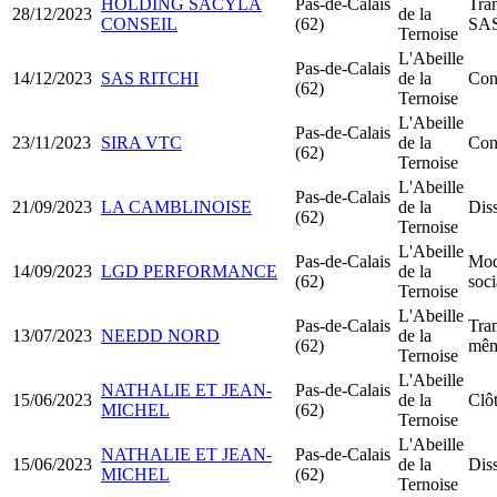
HOLDING SACYLA
Pas-de-Calais
Tra
28/12/2023
de la
CONSEIL
(62)
SA
Ternoise
L'Abeille
Pas-de-Calais
14/12/2023
SAS RITCHI
de la
Con
(62)
Ternoise
L'Abeille
Pas-de-Calais
23/11/2023
SIRA VTC
de la
Con
(62)
Ternoise
L'Abeille
Pas-de-Calais
21/09/2023
LA CAMBLINOISE
de la
Diss
(62)
Ternoise
L'Abeille
Pas-de-Calais
Modi
14/09/2023
LGD PERFORMANCE
de la
(62)
soci
Ternoise
L'Abeille
Pas-de-Calais
Tran
13/07/2023
NEEDD NORD
de la
(62)
mêm
Ternoise
L'Abeille
NATHALIE ET JEAN-
Pas-de-Calais
15/06/2023
de la
Clôt
MICHEL
(62)
Ternoise
L'Abeille
NATHALIE ET JEAN-
Pas-de-Calais
15/06/2023
de la
Diss
MICHEL
(62)
Ternoise