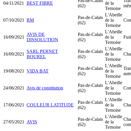
Pas-de-Calais
Tran
04/11/2021
BEST FIBRE
de la
(62)
mêm
Ternoise
L'Abeille
Pas-de-Calais
07/10/2021
RM
de la
Con
(62)
Ternoise
L'Abeille
AVIS DE
Pas-de-Calais
16/09/2021
de la
Fus
DISSOLUTION
(62)
Ternoise
L'Abeille
SARL PERNET
Pas-de-Calais
16/09/2021
de la
Cha
BOUREL
(62)
Ternoise
L'Abeille
Pas-de-Calais
Tran
19/08/2021
VIDA BAT
de la
(62)
aut
Ternoise
L'Abeille
Pas-de-Calais
24/06/2021
Avis de constitution
de la
Con
(62)
Ternoise
L'Abeille
Pas-de-Calais
17/06/2021
COULEUR LATITUDE
de la
Cha
(62)
Ternoise
L'Abeille
Pas-de-Calais
Cha
27/05/2021
AVIS
de la
(62)
com
Ternoise