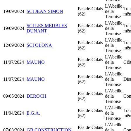
L'Abeille
Pas-de-Calais
Tran
19/09/2024
SCI JEAN SIMON
de la
(62)
mêm
Ternoise
L'Abeille
SCI LES MEUBLES
Pas-de-Calais
Tran
19/09/2024
de la
DUNANT
(62)
mêm
Ternoise
L'Abeille
Pas-de-Calais
Tran
12/09/2024
SCI OLONA
de la
(62)
mêm
Ternoise
L'Abeille
Pas-de-Calais
11/07/2024
MAUNO
de la
Clôt
(62)
Ternoise
L'Abeille
Pas-de-Calais
11/07/2024
MAUNO
de la
Diss
(62)
Ternoise
L'Abeille
Pas-de-Calais
09/05/2024
DEROCH
de la
Con
(62)
Ternoise
L'Abeille
Pas-de-Calais
Tran
11/04/2024
E.G.A.
de la
(62)
mêm
Ternoise
L'Abeille
Pas-de-Calais
07/03/2024
GB CONSTRUCTION
de la
Con