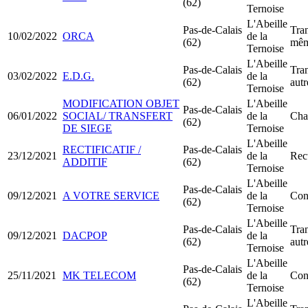
(62)
Ternoise
L'Abeille
Pas-de-Calais
Tran
10/02/2022
ORCA
de la
(62)
mêm
Ternoise
L'Abeille
Pas-de-Calais
Tran
03/02/2022
E.D.G.
de la
(62)
aut
Ternoise
MODIFICATION OBJET
L'Abeille
Pas-de-Calais
06/01/2022
SOCIAL/ TRANSFERT
de la
Cha
(62)
DE SIEGE
Ternoise
L'Abeille
RECTIFICATIF /
Pas-de-Calais
23/12/2021
de la
Rect
ADDITIF
(62)
Ternoise
L'Abeille
Pas-de-Calais
09/12/2021
A VOTRE SERVICE
de la
Con
(62)
Ternoise
L'Abeille
Pas-de-Calais
Tran
09/12/2021
DACPOP
de la
(62)
aut
Ternoise
L'Abeille
Pas-de-Calais
25/11/2021
MK TELECOM
de la
Con
(62)
Ternoise
L'Abeille