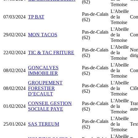
(62)
Ternoise
L'Abeille
Pas-de-Calais
07/03/2024
TP BAT
de la
Con
(62)
Ternoise
L'Abeille
Pas-de-Calais
29/02/2024
MON TACOS
de la
Con
(62)
Ternoise
L'Abeille
Pas-de-Calais
Nom
22/02/2024
TIC & TAC FRITURE
de la
(62)
dir
Ternoise
L'Abeille
GONÇALVES
Pas-de-Calais
08/02/2024
de la
Con
IMMOBILIER
(62)
Ternoise
GROUPEMENT
L'Abeille
Pas-de-Calais
08/02/2024
FORESTIER
de la
Clôt
(62)
D’ECAULT
Ternoise
L'Abeille
CONSEIL GESTION
Pas-de-Calais
Tran
01/02/2024
de la
SOCIALE PAYE
(62)
aut
Ternoise
L'Abeille
Pas-de-Calais
25/01/2024
SAS TEREUM
de la
Text
(62)
Ternoise
L'Abeille