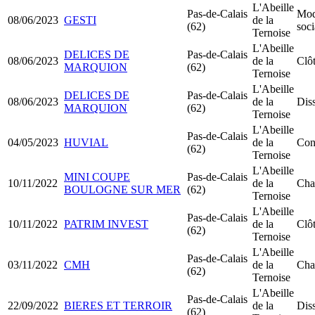
L'Abeille
Pas-de-Calais
Modi
08/06/2023
GESTI
de la
(62)
soci
Ternoise
L'Abeille
DELICES DE
Pas-de-Calais
08/06/2023
de la
Clôt
MARQUION
(62)
Ternoise
L'Abeille
DELICES DE
Pas-de-Calais
08/06/2023
de la
Diss
MARQUION
(62)
Ternoise
L'Abeille
Pas-de-Calais
04/05/2023
HUVIAL
de la
Con
(62)
Ternoise
L'Abeille
MINI COUPE
Pas-de-Calais
10/11/2022
de la
Cha
BOULOGNE SUR MER
(62)
Ternoise
L'Abeille
Pas-de-Calais
10/11/2022
PATRIM INVEST
de la
Clôt
(62)
Ternoise
L'Abeille
Pas-de-Calais
03/11/2022
CMH
de la
Cha
(62)
Ternoise
L'Abeille
Pas-de-Calais
22/09/2022
BIERES ET TERROIR
de la
Diss
(62)