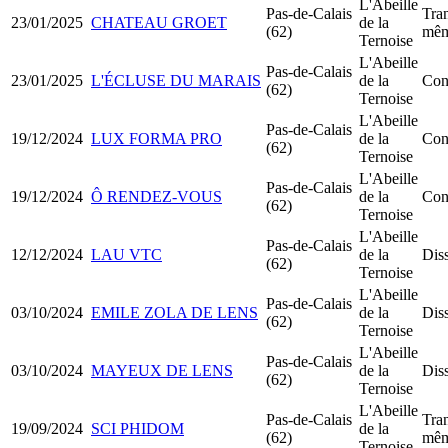
L'Abeille
Pas-de-Calais
Tran
23/01/2025
CHATEAU GROET
de la
(62)
mêm
Ternoise
L'Abeille
Pas-de-Calais
23/01/2025
L'ÉCLUSE DU MARAIS
de la
Con
(62)
Ternoise
L'Abeille
Pas-de-Calais
19/12/2024
LUX FORMA PRO
de la
Con
(62)
Ternoise
L'Abeille
Pas-de-Calais
19/12/2024
Ô RENDEZ-VOUS
de la
Con
(62)
Ternoise
L'Abeille
Pas-de-Calais
12/12/2024
LAU VTC
de la
Diss
(62)
Ternoise
L'Abeille
Pas-de-Calais
03/10/2024
EMILE ZOLA DE LENS
de la
Diss
(62)
Ternoise
L'Abeille
Pas-de-Calais
03/10/2024
MAYEUX DE LENS
de la
Diss
(62)
Ternoise
L'Abeille
Pas-de-Calais
Tran
19/09/2024
SCI PHIDOM
de la
(62)
mêm
Ternoise