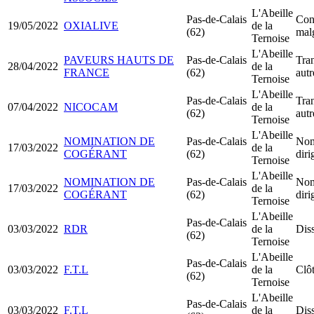
L'Abeille
Pas-de-Calais
Cont
19/05/2022
OXIALIVE
de la
(62)
malg
Ternoise
L'Abeille
PAVEURS HAUTS DE
Pas-de-Calais
Tran
28/04/2022
de la
FRANCE
(62)
aut
Ternoise
L'Abeille
Pas-de-Calais
Tran
07/04/2022
NICOCAM
de la
(62)
aut
Ternoise
L'Abeille
NOMINATION DE
Pas-de-Calais
Nom
17/03/2022
de la
COGÉRANT
(62)
dir
Ternoise
L'Abeille
NOMINATION DE
Pas-de-Calais
Nom
17/03/2022
de la
COGÉRANT
(62)
dir
Ternoise
L'Abeille
Pas-de-Calais
03/03/2022
RDR
de la
Diss
(62)
Ternoise
L'Abeille
Pas-de-Calais
03/03/2022
F.T.L
de la
Clôt
(62)
Ternoise
L'Abeille
Pas-de-Calais
03/03/2022
F.T.L
de la
Diss