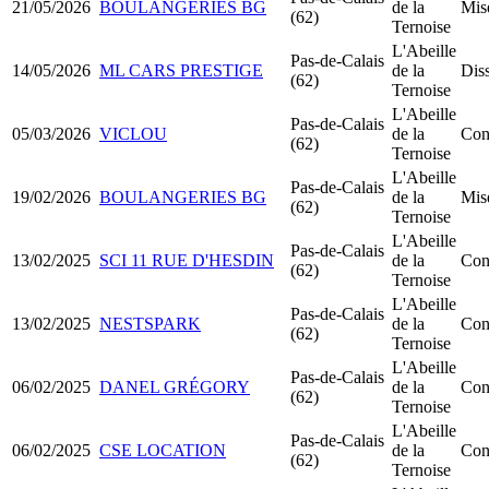
21/05/2026
BOULANGERIES BG
de la
Mis
(62)
Ternoise
L'Abeille
Pas-de-Calais
14/05/2026
ML CARS PRESTIGE
de la
Diss
(62)
Ternoise
L'Abeille
Pas-de-Calais
05/03/2026
VICLOU
de la
Con
(62)
Ternoise
L'Abeille
Pas-de-Calais
19/02/2026
BOULANGERIES BG
de la
Mis
(62)
Ternoise
L'Abeille
Pas-de-Calais
13/02/2025
SCI 11 RUE D'HESDIN
de la
Con
(62)
Ternoise
L'Abeille
Pas-de-Calais
13/02/2025
NESTSPARK
de la
Con
(62)
Ternoise
L'Abeille
Pas-de-Calais
06/02/2025
DANEL GRÉGORY
de la
Con
(62)
Ternoise
L'Abeille
Pas-de-Calais
06/02/2025
CSE LOCATION
de la
Con
(62)
Ternoise