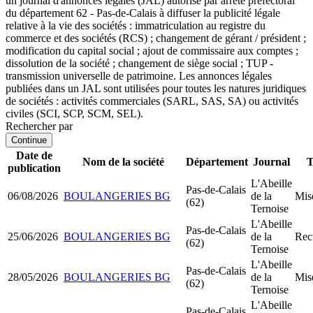
un journal d'annonces légales (JAL) autorisé par arrêté préfectoral
du département 62 - Pas-de-Calais à diffuser la publicité légale
relative à la vie des sociétés : immatriculation au registre du
commerce et des sociétés (RCS) ; changement de gérant / président ;
modification du capital social ; ajout de commissaire aux comptes ;
dissolution de la société ; changement de siège social ; TUP -
transmission universelle de patrimoine. Les annonces légales
publiées dans un JAL sont utilisées pour toutes les natures juridiques
de sociétés : activités commerciales (SARL, SAS, SA) ou activités
civiles (SCI, SCP, SCM, SEL).
Rechercher par
Continue
Date de
Nom de la société
Département
Journal
T
publication
L'Abeille
Pas-de-Calais
06/08/2026
BOULANGERIES BG
de la
Mis
(62)
Ternoise
L'Abeille
Pas-de-Calais
25/06/2026
BOULANGERIES BG
de la
Rect
(62)
Ternoise
L'Abeille
Pas-de-Calais
28/05/2026
BOULANGERIES BG
de la
Mis
(62)
Ternoise
L'Abeille
Pas-de-Calais