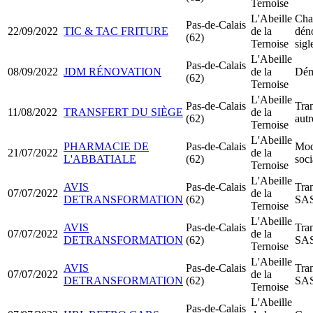
Ternoise
L'Abeille
Cha
Pas-de-Calais
22/09/2022
TIC & TAC FRITURE
de la
déno
(62)
Ternoise
sigl
L'Abeille
Pas-de-Calais
08/09/2022
JDM RÉNOVATION
de la
Dém
(62)
Ternoise
L'Abeille
Pas-de-Calais
Tran
11/08/2022
TRANSFERT DU SIÈGE
de la
(62)
aut
Ternoise
L'Abeille
PHARMACIE DE
Pas-de-Calais
Modi
21/07/2022
de la
L'ABBATIALE
(62)
soci
Ternoise
L'Abeille
AVIS
Pas-de-Calais
Tra
07/07/2022
de la
DETRANSFORMATION
(62)
SA
Ternoise
L'Abeille
AVIS
Pas-de-Calais
Tra
07/07/2022
de la
DETRANSFORMATION
(62)
SA
Ternoise
L'Abeille
AVIS
Pas-de-Calais
Tra
07/07/2022
de la
DETRANSFORMATION
(62)
SA
Ternoise
L'Abeille
Pas-de-Calais