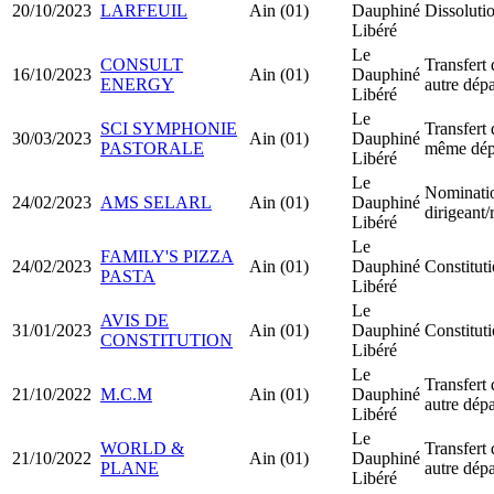
20/10/2023
LARFEUIL
Ain (01)
Dauphiné
Dissolutio
Libéré
Le
CONSULT
Transfert 
16/10/2023
Ain (01)
Dauphiné
ENERGY
autre dép
Libéré
Le
SCI SYMPHONIE
Transfert 
30/03/2023
Ain (01)
Dauphiné
PASTORALE
même dép
Libéré
Le
Nominati
24/02/2023
AMS SELARL
Ain (01)
Dauphiné
dirigeant
Libéré
Le
FAMILY'S PIZZA
24/02/2023
Ain (01)
Dauphiné
Constitu
PASTA
Libéré
Le
AVIS DE
31/01/2023
Ain (01)
Dauphiné
Constitut
CONSTITUTION
Libéré
Le
Transfert 
21/10/2022
M.C.M
Ain (01)
Dauphiné
autre dép
Libéré
Le
WORLD &
Transfert 
21/10/2022
Ain (01)
Dauphiné
PLANE
autre dép
Libéré