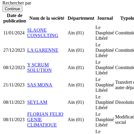
Rechercher par
Continue
Date de
Nom de la société
Département
Journal
Typolo
publication
Le
SLAONE
11/01/2024
Ain (01)
Dauphiné
Constitu
CONSULTING
Libéré
Le
27/12/2023
LA GARENNE
Ain (01)
Dauphiné
Constitut
Libéré
Le
Y SCRUM
08/12/2023
Ain (01)
Dauphiné
Constitu
SOLUTION
Libéré
Le
Transfert 
21/11/2023
SAS MONA
Ain (01)
Dauphiné
autre dép
Libéré
Le
08/11/2023
SEYLAM
Ain (01)
Dauphiné
Dissolutio
Libéré
FLORIAN FELIO
Le
Modificat
08/11/2023
GENIE
Ain (01)
Dauphiné
social
CLIMATIQUE
Libéré
Le