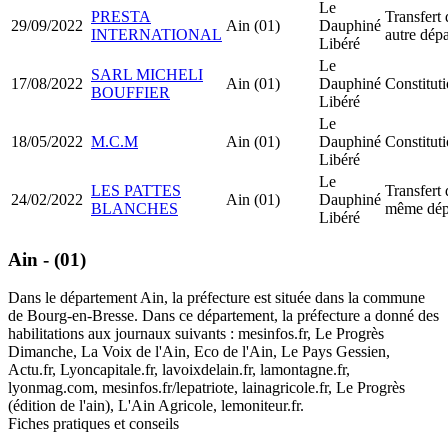
Le
PRESTA
Transfert 
29/09/2022
Ain (01)
Dauphiné
INTERNATIONAL
autre dép
Libéré
Le
SARL MICHELI
17/08/2022
Ain (01)
Dauphiné
Constitu
BOUFFIER
Libéré
Le
18/05/2022
M.C.M
Ain (01)
Dauphiné
Constitu
Libéré
Le
LES PATTES
Transfert 
24/02/2022
Ain (01)
Dauphiné
BLANCHES
même dép
Libéré
Ain - (01)
Dans le département Ain, la préfecture est située dans la commune
de Bourg-en-Bresse. Dans ce département, la préfecture a donné des
habilitations aux journaux suivants : mesinfos.fr, Le Progrès
Dimanche, La Voix de l'Ain, Eco de l'Ain, Le Pays Gessien,
Actu.fr, Lyoncapitale.fr, lavoixdelain.fr, lamontagne.fr,
lyonmag.com, mesinfos.fr/lepatriote, lainagricole.fr, Le Progrès
(édition de l'ain), L'Ain Agricole, lemoniteur.fr.
Fiches pratiques et conseils