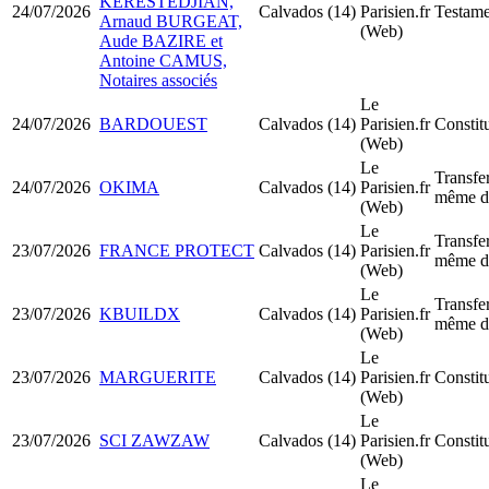
KERESTEDJIAN,
24/07/2026
Calvados (14)
Parisien.fr
Testame
Arnaud BURGEAT,
(Web)
Aude BAZIRE et
Antoine CAMUS,
Notaires associés
Le
24/07/2026
BARDOUEST
Calvados (14)
Parisien.fr
Consti
(Web)
Le
Transfer
24/07/2026
OKIMA
Calvados (14)
Parisien.fr
même d
(Web)
Le
Transfer
23/07/2026
FRANCE PROTECT
Calvados (14)
Parisien.fr
même d
(Web)
Le
Transfer
23/07/2026
KBUILDX
Calvados (14)
Parisien.fr
même d
(Web)
Le
23/07/2026
MARGUERITE
Calvados (14)
Parisien.fr
Consti
(Web)
Le
23/07/2026
SCI ZAWZAW
Calvados (14)
Parisien.fr
Constit
(Web)
Le