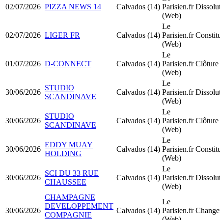
02/07/2026
PIZZA NEWS 14
Calvados (14)
Parisien.fr
Dissolu
(Web)
Le
02/07/2026
LIGER FR
Calvados (14)
Parisien.fr
Consti
(Web)
Le
01/07/2026
D-CONNECT
Calvados (14)
Parisien.fr
Clôture 
(Web)
Le
STUDIO
30/06/2026
Calvados (14)
Parisien.fr
Dissolu
SCANDINAVE
(Web)
Le
STUDIO
30/06/2026
Calvados (14)
Parisien.fr
Clôture 
SCANDINAVE
(Web)
Le
EDDY MUAY
30/06/2026
Calvados (14)
Parisien.fr
Consti
HOLDING
(Web)
Le
SCI DU 33 RUE
30/06/2026
Calvados (14)
Parisien.fr
Dissolu
CHAUSSEE
(Web)
CHAMPAGNE
Le
DEVELOPPEMENT
30/06/2026
Calvados (14)
Parisien.fr
Changem
COMPAGNIE
(Web)