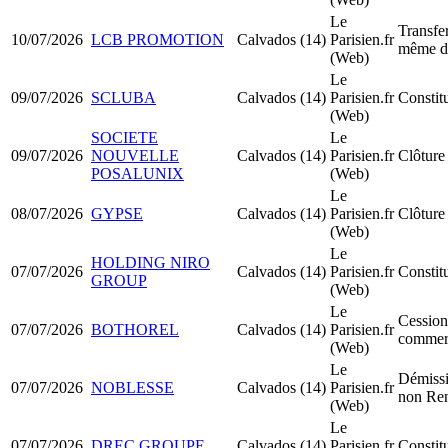
Le
Transfer
10/07/2026
LCB PROMOTION
Calvados (14)
Parisien.fr
même d
(Web)
Le
09/07/2026
SCLUBA
Calvados (14)
Parisien.fr
Constit
(Web)
SOCIETE
Le
09/07/2026
NOUVELLE
Calvados (14)
Parisien.fr
Clôture 
POSALUNIX
(Web)
Le
08/07/2026
GYPSE
Calvados (14)
Parisien.fr
Clôture 
(Web)
Le
HOLDING NIRO
07/07/2026
Calvados (14)
Parisien.fr
Consti
GROUP
(Web)
Le
Cession
07/07/2026
BOTHOREL
Calvados (14)
Parisien.fr
commer
(Web)
Le
Démissi
07/07/2026
NOBLESSE
Calvados (14)
Parisien.fr
non Re
(Web)
Le
07/07/2026
DREC GROUPE
Calvados (14)
Parisien.fr
Consti