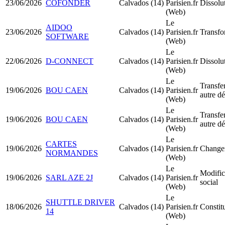
23/06/2026
COFONDER
Calvados (14)
Parisien.fr
Dissolu
(Web)
Le
AIDOO
23/06/2026
Calvados (14)
Parisien.fr
Transfo
SOFTWARE
(Web)
Le
22/06/2026
D-CONNECT
Calvados (14)
Parisien.fr
Dissolu
(Web)
Le
Transfer
19/06/2026
BOU CAEN
Calvados (14)
Parisien.fr
autre d
(Web)
Le
Transfer
19/06/2026
BOU CAEN
Calvados (14)
Parisien.fr
autre d
(Web)
Le
CARTES
19/06/2026
Calvados (14)
Parisien.fr
Changem
NORMANDES
(Web)
Le
Modific
19/06/2026
SARL AZE 2J
Calvados (14)
Parisien.fr
social
(Web)
Le
SHUTTLE DRIVER
18/06/2026
Calvados (14)
Parisien.fr
Consti
14
(Web)