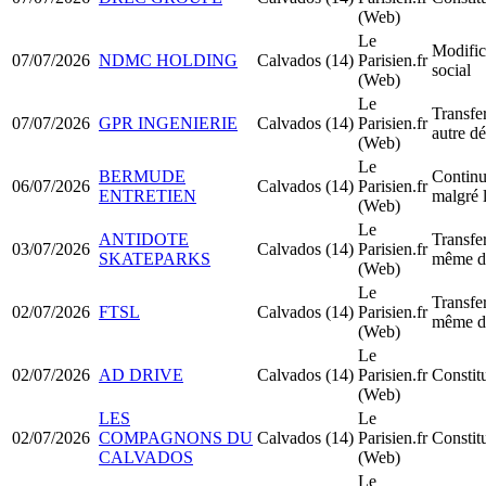
(Web)
Le
Modific
07/07/2026
NDMC HOLDING
Calvados (14)
Parisien.fr
social
(Web)
Le
Transfer
07/07/2026
GPR INGENIERIE
Calvados (14)
Parisien.fr
autre d
(Web)
Le
BERMUDE
Continua
06/07/2026
Calvados (14)
Parisien.fr
ENTRETIEN
malgré l
(Web)
Le
ANTIDOTE
Transfer
03/07/2026
Calvados (14)
Parisien.fr
SKATEPARKS
même d
(Web)
Le
Transfer
02/07/2026
FTSL
Calvados (14)
Parisien.fr
même d
(Web)
Le
02/07/2026
AD DRIVE
Calvados (14)
Parisien.fr
Consti
(Web)
LES
Le
02/07/2026
COMPAGNONS DU
Calvados (14)
Parisien.fr
Consti
CALVADOS
(Web)
Le