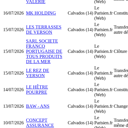
VALÉRIE
(Web)
Le
16/07/2026
MK HOLDING
Calvados (14)
Parisien.fr
Constit
(Web)
Le
LES TERRASSES
Transfer
15/07/2026
Calvados (14)
Parisien.fr
DE VERSON
autre d
(Web)
SARL SOCIETE
FRANCO
Le
15/07/2026
PORTUGAISE DE
Calvados (14)
Parisien.fr
Clôture 
TOUS PRODUITS
(Web)
DE LA MER
Le
LE REZ DE
Transfer
15/07/2026
Calvados (14)
Parisien.fr
VERSON
autre d
(Web)
Le
LE HÊTRE
14/07/2026
Calvados (14)
Parisien.fr
Constit
POURPRE
(Web)
Le
13/07/2026
BAW - ANS
Calvados (14)
Parisien.fr
Changem
(Web)
Le
CONCEPT
Transfer
10/07/2026
Calvados (14)
Parisien.fr
ASSURANCE
même d
(Web)