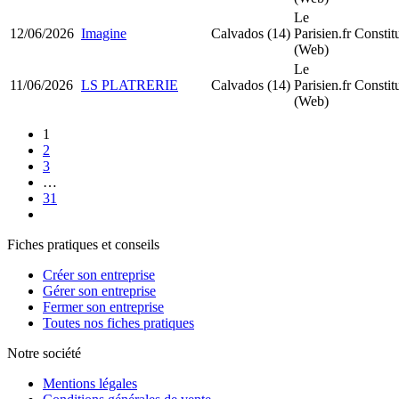
Le
12/06/2026
Imagine
Calvados (14)
Parisien.fr
Consti
(Web)
Le
11/06/2026
LS PLATRERIE
Calvados (14)
Parisien.fr
Consti
(Web)
1
2
3
…
31
Fiches pratiques et conseils
Créer son entreprise
Gérer son entreprise
Fermer son entreprise
Toutes nos fiches pratiques
Notre société
Mentions légales