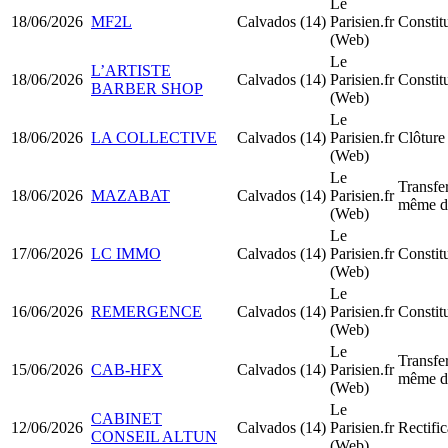
Le
18/06/2026
MF2L
Calvados (14)
Parisien.fr
Constit
(Web)
Le
L’ARTISTE
18/06/2026
Calvados (14)
Parisien.fr
Consti
BARBER SHOP
(Web)
Le
18/06/2026
LA COLLECTIVE
Calvados (14)
Parisien.fr
Clôture 
(Web)
Le
Transfer
18/06/2026
MAZABAT
Calvados (14)
Parisien.fr
même d
(Web)
Le
17/06/2026
LC IMMO
Calvados (14)
Parisien.fr
Constit
(Web)
Le
16/06/2026
REMERGENCE
Calvados (14)
Parisien.fr
Consti
(Web)
Le
Transfer
15/06/2026
CAB-HFX
Calvados (14)
Parisien.fr
même d
(Web)
Le
CABINET
12/06/2026
Calvados (14)
Parisien.fr
Rectific
CONSEIL ALTUN
(Web)