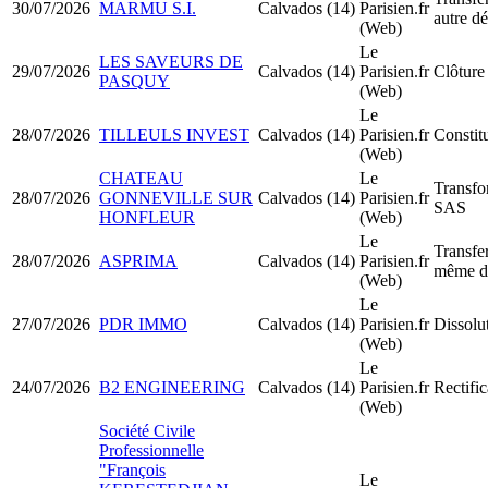
30/07/2026
MARMU S.I.
Calvados (14)
Parisien.fr
autre d
(Web)
Le
LES SAVEURS DE
29/07/2026
Calvados (14)
Parisien.fr
Clôture 
PASQUY
(Web)
Le
28/07/2026
TILLEULS INVEST
Calvados (14)
Parisien.fr
Constit
(Web)
CHATEAU
Le
Transf
28/07/2026
GONNEVILLE SUR
Calvados (14)
Parisien.fr
SAS
HONFLEUR
(Web)
Le
Transfer
28/07/2026
ASPRIMA
Calvados (14)
Parisien.fr
même d
(Web)
Le
27/07/2026
PDR IMMO
Calvados (14)
Parisien.fr
Dissolu
(Web)
Le
24/07/2026
B2 ENGINEERING
Calvados (14)
Parisien.fr
Rectific
(Web)
Société Civile
Professionnelle
"François
Le