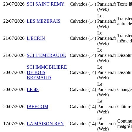
23/07/2026
SCI SAINT REMY
Calvados (14)
Parisien.fr
Texte li
(Web)
Le
Transfer
22/07/2026
LES MEZERAIS
Calvados (14)
Parisien.fr
autre d
(Web)
Le
Transfer
21/07/2026
L'ECRIN
Calvados (14)
Parisien.fr
même d
(Web)
Le
21/07/2026
SCI L'EMERAUDE
Calvados (14)
Parisien.fr
Dissolu
(Web)
SCI IMMOBILIERE
Le
20/07/2026
DE BOIS
Calvados (14)
Parisien.fr
Dissolu
BREMAUD
(Web)
Le
20/07/2026
LE 48
Calvados (14)
Parisien.fr
Changem
(Web)
Le
20/07/2026
IBEECOM
Calvados (14)
Parisien.fr
Clôture 
(Web)
Le
Continua
17/07/2026
LA MAISON REN
Calvados (14)
Parisien.fr
malgré l
(Web)