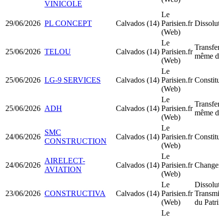
VINICOLE
Le
29/06/2026
PL CONCEPT
Calvados (14)
Parisien.fr
Dissolu
(Web)
Le
Transfer
25/06/2026
TELOU
Calvados (14)
Parisien.fr
même d
(Web)
Le
25/06/2026
LG-9 SERVICES
Calvados (14)
Parisien.fr
Consti
(Web)
Le
Transfer
25/06/2026
ADH
Calvados (14)
Parisien.fr
même d
(Web)
Le
SMC
24/06/2026
Calvados (14)
Parisien.fr
Consti
CONSTRUCTION
(Web)
Le
AIRELECT-
24/06/2026
Calvados (14)
Parisien.fr
Changem
AVIATION
(Web)
Le
Dissolu
23/06/2026
CONSTRUCTIVA
Calvados (14)
Parisien.fr
Transmi
(Web)
du Patr
Le