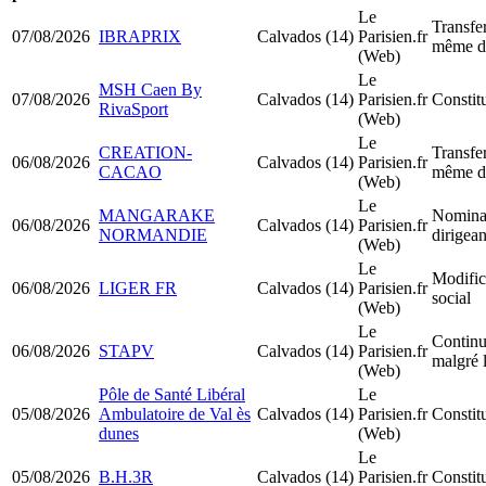
Le
Transfer
07/08/2026
IBRAPRIX
Calvados (14)
Parisien.fr
même d
(Web)
Le
MSH Caen By
07/08/2026
Calvados (14)
Parisien.fr
Consti
RivaSport
(Web)
Le
CREATION-
Transfer
06/08/2026
Calvados (14)
Parisien.fr
CACAO
même d
(Web)
Le
MANGARAKE
Nomina
06/08/2026
Calvados (14)
Parisien.fr
NORMANDIE
dirigea
(Web)
Le
Modific
06/08/2026
LIGER FR
Calvados (14)
Parisien.fr
social
(Web)
Le
Continua
06/08/2026
STAPV
Calvados (14)
Parisien.fr
malgré l
(Web)
Pôle de Santé Libéral
Le
05/08/2026
Ambulatoire de Val ès
Calvados (14)
Parisien.fr
Constitu
dunes
(Web)
Le
05/08/2026
B.H.3R
Calvados (14)
Parisien.fr
Constit