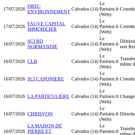
Le
DREC
17/07/2026
Calvados (14)
Parisien.fr
Consti
ENVIRONNEMENT
(Web)
Le
FAUVE CAPITAL
17/07/2026
Calvados (14)
Parisien.fr
Constit
IMMOBILIER
(Web)
Le
SCI BD
Démissi
16/07/2026
Calvados (14)
Parisien.fr
NORMANDIE
non Re
(Web)
Le
Transfer
16/07/2026
CLB
Calvados (14)
Parisien.fr
même d
(Web)
Le
16/07/2026
SCI CAPONIERE
Calvados (14)
Parisien.fr
Constit
(Web)
Le
16/07/2026
LA PARTICULIERE
Calvados (14)
Parisien.fr
Changem
(Web)
Le
16/07/2026
CHRISVON
Calvados (14)
Parisien.fr
Dissolu
(Web)
LA MAISON DE
Le
Transfer
16/07/2026
PIERRE ET
Calvados (14)
Parisien.fr
même d