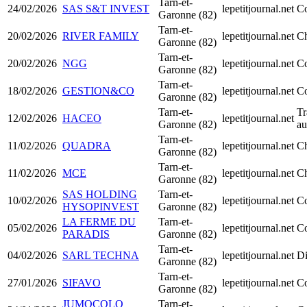
Tarn-et-
24/02/2026
SAS S&T INVEST
lepetitjournal.net
Co
Garonne (82)
Tarn-et-
20/02/2026
RIVER FAMILY
lepetitjournal.net
Ch
Garonne (82)
Tarn-et-
20/02/2026
NGG
lepetitjournal.net
Co
Garonne (82)
Tarn-et-
18/02/2026
GESTION&CO
lepetitjournal.net
Co
Garonne (82)
Tarn-et-
Tr
12/02/2026
HACEO
lepetitjournal.net
Garonne (82)
au
Tarn-et-
11/02/2026
QUADRA
lepetitjournal.net
Ch
Garonne (82)
Tarn-et-
11/02/2026
MCE
lepetitjournal.net
Ch
Garonne (82)
SAS HOLDING
Tarn-et-
10/02/2026
lepetitjournal.net
Co
HYSOPINVEST
Garonne (82)
LA FERME DU
Tarn-et-
05/02/2026
lepetitjournal.net
Co
PARADIS
Garonne (82)
Tarn-et-
04/02/2026
SARL TECHNA
lepetitjournal.net
Di
Garonne (82)
Tarn-et-
27/01/2026
SIFAVO
lepetitjournal.net
Co
Garonne (82)
JUMOCOLO
Tarn-et-