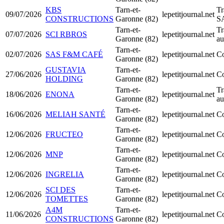
KBS
Tarn-et-
Tr
09/07/2026
lepetitjournal.net
CONSTRUCTIONS
Garonne (82)
S
Tarn-et-
Tr
07/07/2026
SCI RBROS
lepetitjournal.net
Garonne (82)
au
Tarn-et-
02/07/2026
SAS F&M CAFÉ
lepetitjournal.net
Co
Garonne (82)
GUSTAVIA
Tarn-et-
27/06/2026
lepetitjournal.net
Co
HOLDING
Garonne (82)
Tarn-et-
Tr
18/06/2026
ENONA
lepetitjournal.net
Garonne (82)
au
Tarn-et-
16/06/2026
MELIAH SANTÉ
lepetitjournal.net
Co
Garonne (82)
Tarn-et-
12/06/2026
FRUCTEO
lepetitjournal.net
Co
Garonne (82)
Tarn-et-
12/06/2026
MNP
lepetitjournal.net
Co
Garonne (82)
Tarn-et-
12/06/2026
INGRELIA
lepetitjournal.net
Co
Garonne (82)
SCI DES
Tarn-et-
12/06/2026
lepetitjournal.net
Co
TOMETTES
Garonne (82)
A4M
Tarn-et-
11/06/2026
lepetitjournal.net
Co
CONSTRUCTIONS
Garonne (82)