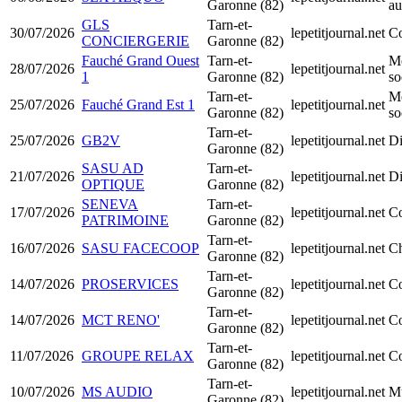
Garonne (82)
au
GLS
Tarn-et-
30/07/2026
lepetitjournal.net
Co
CONCIERGERIE
Garonne (82)
Fauché Grand Ouest
Tarn-et-
Mo
28/07/2026
lepetitjournal.net
1
Garonne (82)
so
Tarn-et-
Mo
25/07/2026
Fauché Grand Est 1
lepetitjournal.net
Garonne (82)
so
Tarn-et-
25/07/2026
GB2V
lepetitjournal.net
Di
Garonne (82)
SASU AD
Tarn-et-
21/07/2026
lepetitjournal.net
Di
OPTIQUE
Garonne (82)
SENEVA
Tarn-et-
17/07/2026
lepetitjournal.net
Co
PATRIMOINE
Garonne (82)
Tarn-et-
16/07/2026
SASU FACECOOP
lepetitjournal.net
Ch
Garonne (82)
Tarn-et-
14/07/2026
PROSERVICES
lepetitjournal.net
Co
Garonne (82)
Tarn-et-
14/07/2026
MCT RENO'
lepetitjournal.net
Co
Garonne (82)
Tarn-et-
11/07/2026
GROUPE RELAX
lepetitjournal.net
Co
Garonne (82)
Tarn-et-
10/07/2026
MS AUDIO
lepetitjournal.net
Mu
Garonne (82)