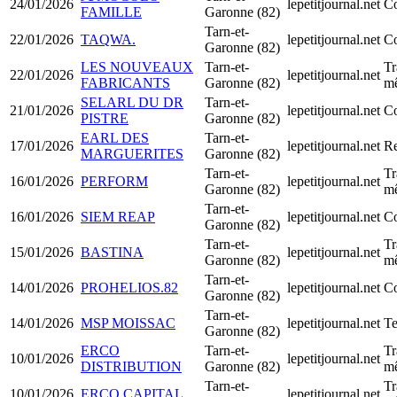
24/01/2026
lepetitjournal.net
Co
FAMILLE
Garonne (82)
Tarn-et-
22/01/2026
TAQWA.
lepetitjournal.net
Co
Garonne (82)
LES NOUVEAUX
Tarn-et-
Tr
22/01/2026
lepetitjournal.net
FABRICANTS
Garonne (82)
mê
SELARL DU DR
Tarn-et-
21/01/2026
lepetitjournal.net
C
PISTRE
Garonne (82)
EARL DES
Tarn-et-
17/01/2026
lepetitjournal.net
Re
MARGUERITES
Garonne (82)
Tarn-et-
Tr
16/01/2026
PERFORM
lepetitjournal.net
Garonne (82)
mê
Tarn-et-
16/01/2026
SIEM REAP
lepetitjournal.net
Co
Garonne (82)
Tarn-et-
Tr
15/01/2026
BASTINA
lepetitjournal.net
Garonne (82)
mê
Tarn-et-
14/01/2026
PROHELIOS.82
lepetitjournal.net
Co
Garonne (82)
Tarn-et-
14/01/2026
MSP MOISSAC
lepetitjournal.net
Te
Garonne (82)
ERCO
Tarn-et-
Tr
10/01/2026
lepetitjournal.net
DISTRIBUTION
Garonne (82)
mê
Tarn-et-
Tr
10/01/2026
ERCO CAPITAL
lepetitjournal.net