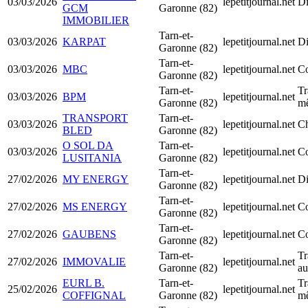
03/03/2026
lepetitjournal.net
Di
GCM
Garonne (82)
IMMOBILIER
Tarn-et-
03/03/2026
KARPAT
lepetitjournal.net
Di
Garonne (82)
Tarn-et-
03/03/2026
MBC
lepetitjournal.net
Co
Garonne (82)
Tarn-et-
Tr
03/03/2026
BPM
lepetitjournal.net
Garonne (82)
mê
TRANSPORT
Tarn-et-
03/03/2026
lepetitjournal.net
Ch
BLED
Garonne (82)
O SOL DA
Tarn-et-
03/03/2026
lepetitjournal.net
Co
LUSITANIA
Garonne (82)
Tarn-et-
27/02/2026
MY ENERGY
lepetitjournal.net
Di
Garonne (82)
Tarn-et-
27/02/2026
MS ENERGY
lepetitjournal.net
Co
Garonne (82)
Tarn-et-
27/02/2026
GAUBENS
lepetitjournal.net
Co
Garonne (82)
Tarn-et-
Tr
27/02/2026
IMMOVALIE
lepetitjournal.net
Garonne (82)
au
EURL B.
Tarn-et-
Tr
25/02/2026
lepetitjournal.net
COFFIGNAL
Garonne (82)
mê