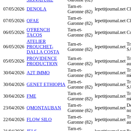
Tarn-et-
07/05/2026
DENOLA
lepetitjournal.net
Cl
Garonne (82)
Tarn-et-
07/05/2026
OFAE
lepetitjournal.net
Cl
Garonne (82)
O'FRENCH
Tarn-et-
06/05/2026
lepetitjournal.net
Co
TACOS
Garonne (82)
ATELIER
Tarn-et-
Tr
06/05/2026
PROUCHET-
lepetitjournal.net
Garonne (82)
S
DALLA COSTA
PROVIDENCE
Tarn-et-
Tr
05/05/2026
lepetitjournal.net
PRODUCTION
Garonne (82)
au
Tarn-et-
Tr
30/04/2026
A2T IMMO
lepetitjournal.net
Garonne (82)
mê
Tarn-et-
Tr
30/04/2026
GENET ETHIOPIA
lepetitjournal.net
Garonne (82)
S
Tarn-et-
Tr
30/04/2026
FME
lepetitjournal.net
Garonne (82)
mê
Tarn-et-
Dé
23/04/2026
QMONTAUBAN
lepetitjournal.net
Garonne (82)
no
Tarn-et-
Tr
22/04/2026
FLOW SILO
lepetitjournal.net
Garonne (82)
au
Tarn-et-