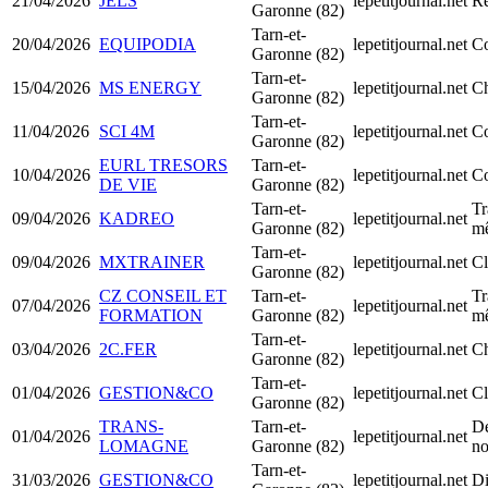
21/04/2026
JELS
lepetitjournal.net
Re
Garonne (82)
Tarn-et-
20/04/2026
EQUIPODIA
lepetitjournal.net
Co
Garonne (82)
Tarn-et-
15/04/2026
MS ENERGY
lepetitjournal.net
Ch
Garonne (82)
Tarn-et-
11/04/2026
SCI 4M
lepetitjournal.net
Co
Garonne (82)
EURL TRESORS
Tarn-et-
10/04/2026
lepetitjournal.net
Co
DE VIE
Garonne (82)
Tarn-et-
Tr
09/04/2026
KADREO
lepetitjournal.net
Garonne (82)
mê
Tarn-et-
09/04/2026
MXTRAINER
lepetitjournal.net
Cl
Garonne (82)
CZ CONSEIL ET
Tarn-et-
Tr
07/04/2026
lepetitjournal.net
FORMATION
Garonne (82)
mê
Tarn-et-
03/04/2026
2C.FER
lepetitjournal.net
Ch
Garonne (82)
Tarn-et-
01/04/2026
GESTION&CO
lepetitjournal.net
Cl
Garonne (82)
TRANS-
Tarn-et-
Dé
01/04/2026
lepetitjournal.net
LOMAGNE
Garonne (82)
no
Tarn-et-
31/03/2026
GESTION&CO
lepetitjournal.net
Di