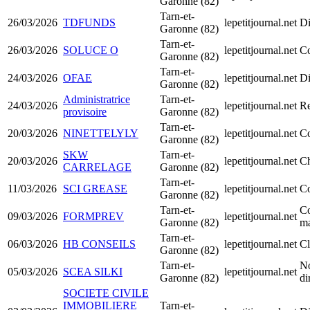
Garonne (82)
Tarn-et-
26/03/2026
TDFUNDS
lepetitjournal.net
Di
Garonne (82)
Tarn-et-
26/03/2026
SOLUCE O
lepetitjournal.net
Co
Garonne (82)
Tarn-et-
24/03/2026
OFAE
lepetitjournal.net
Di
Garonne (82)
Administratrice
Tarn-et-
24/03/2026
lepetitjournal.net
Re
provisoire
Garonne (82)
Tarn-et-
20/03/2026
NINETTELYLY
lepetitjournal.net
Co
Garonne (82)
SKW
Tarn-et-
20/03/2026
lepetitjournal.net
Ch
CARRELAGE
Garonne (82)
Tarn-et-
11/03/2026
SCI GREASE
lepetitjournal.net
Co
Garonne (82)
Tarn-et-
Co
09/03/2026
FORMPREV
lepetitjournal.net
Garonne (82)
ma
Tarn-et-
06/03/2026
HB CONSEILS
lepetitjournal.net
Cl
Garonne (82)
Tarn-et-
No
05/03/2026
SCEA SILKI
lepetitjournal.net
Garonne (82)
di
SOCIETE CIVILE
IMMOBILIERE
Tarn-et-