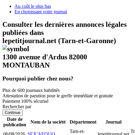
Au coût le plus bas
En choisissant votre journal
Consulter les dernières annonces légales
publiées dans
lepetitjournal.net (Tarn-et-Garonne)
1300 avenue d'Ardus 82000
MONTAUBAN
Pourquoi publier chez nous?
Plus de 600 journaux habilités
Attestation de parution pour le greffe immédiate et gratuite
Paiement 100% sécurisé
Rechercher par
Continue
Date de
Nom de la société
Département
Journal
publication
Tarn-et-
Tr
06/08/2026
SEX'AEQUO
lepetitjournal.net