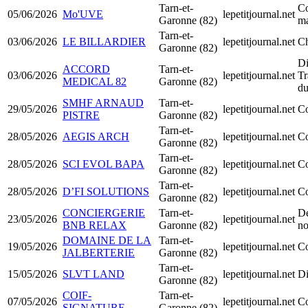
Tarn-et-
Co
05/06/2026
Mo'UVE
lepetitjournal.net
Garonne (82)
ma
Tarn-et-
03/06/2026
LE BILLARDIER
lepetitjournal.net
Ch
Garonne (82)
Di
ACCORD
Tarn-et-
03/06/2026
lepetitjournal.net
Tr
MEDICAL 82
Garonne (82)
du
SMHF ARNAUD
Tarn-et-
29/05/2026
lepetitjournal.net
Co
PISTRE
Garonne (82)
Tarn-et-
28/05/2026
AEGIS ARCH
lepetitjournal.net
Co
Garonne (82)
Tarn-et-
28/05/2026
SCI EVOL BAPA
lepetitjournal.net
Co
Garonne (82)
Tarn-et-
28/05/2026
D’FI SOLUTIONS
lepetitjournal.net
Co
Garonne (82)
CONCIERGERIE
Tarn-et-
Dé
23/05/2026
lepetitjournal.net
BNB RELAX
Garonne (82)
no
DOMAINE DE LA
Tarn-et-
19/05/2026
lepetitjournal.net
Co
JALBERTERIE
Garonne (82)
Tarn-et-
15/05/2026
SLVT LAND
lepetitjournal.net
Di
Garonne (82)
COIF-
Tarn-et-
07/05/2026
lepetitjournal.net
Co
SIGNATURE
Garonne (82)