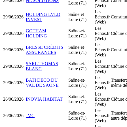
29/06/2026
NL SOLUTIONS
Echos.fr
Constit
Loire (71)
(Web)
Les
HOLDING LVLD
Saône-et-
29/06/2026
Echos.fr
Constit
INVEST
Loire (71)
(Web)
Les
GOTHAM
Saône-et-
29/06/2026
Echos.fr
Clôture d
HOLDING
Loire (71)
(Web)
Les
BRESSE CRÉDITS
Saône-et-
29/06/2026
Echos.fr
Constitu
ASSURANCES
Loire (71)
(Web)
Les
SARL THOMAS
Saône-et-
29/06/2026
Echos.fr
Clôture d
BLANC
Loire (71)
(Web)
Les
BATI DECO DU
Saône-et-
Transfert
29/06/2026
Echos.fr
VAL DE SAONE
Loire (71)
même dé
(Web)
Les
Saône-et-
26/06/2026
INOVIA HABITAT
Echos.fr
Clôture d
Loire (71)
(Web)
Les
Saône-et-
Transfert
26/06/2026
JMC
Echos.fr
Loire (71)
autre dé
(Web)
Les