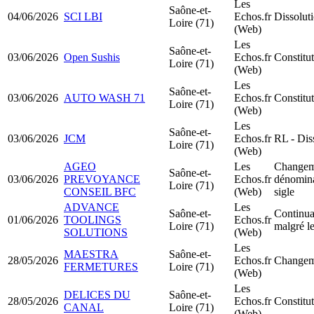
Les
Saône-et-
04/06/2026
SCI LBI
Echos.fr
Dissoluti
Loire (71)
(Web)
Les
Saône-et-
03/06/2026
Open Sushis
Echos.fr
Constitu
Loire (71)
(Web)
Les
Saône-et-
03/06/2026
AUTO WASH 71
Echos.fr
Constit
Loire (71)
(Web)
Les
Saône-et-
03/06/2026
JCM
Echos.fr
RL - Dis
Loire (71)
(Web)
AGEO
Les
Changeme
Saône-et-
03/06/2026
PREVOYANCE
Echos.fr
dénomina
Loire (71)
CONSEIL BFC
(Web)
sigle
ADVANCE
Les
Saône-et-
Continuat
01/06/2026
TOOLINGS
Echos.fr
Loire (71)
malgré le
SOLUTIONS
(Web)
Les
MAESTRA
Saône-et-
28/05/2026
Echos.fr
Changeme
FERMETURES
Loire (71)
(Web)
Les
DELICES DU
Saône-et-
28/05/2026
Echos.fr
Constit
CANAL
Loire (71)
(Web)