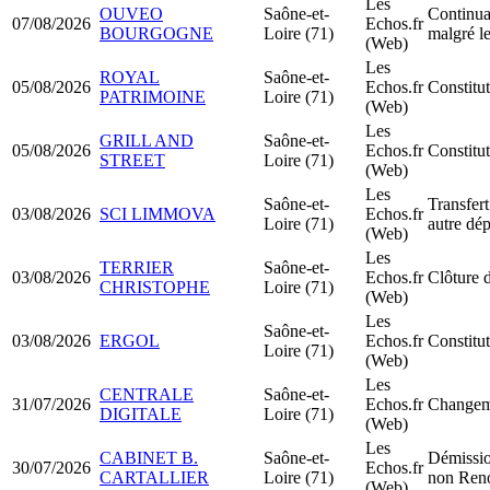
Les
OUVEO
Saône-et-
Continuat
07/08/2026
Echos.fr
BOURGOGNE
Loire (71)
malgré le
(Web)
Les
ROYAL
Saône-et-
05/08/2026
Echos.fr
Constit
PATRIMOINE
Loire (71)
(Web)
Les
GRILL AND
Saône-et-
05/08/2026
Echos.fr
Constit
STREET
Loire (71)
(Web)
Les
Saône-et-
Transfert
03/08/2026
SCI LIMMOVA
Echos.fr
Loire (71)
autre dé
(Web)
Les
TERRIER
Saône-et-
03/08/2026
Echos.fr
Clôture d
CHRISTOPHE
Loire (71)
(Web)
Les
Saône-et-
03/08/2026
ERGOL
Echos.fr
Constit
Loire (71)
(Web)
Les
CENTRALE
Saône-et-
31/07/2026
Echos.fr
Changeme
DIGITALE
Loire (71)
(Web)
Les
CABINET B.
Saône-et-
Démissio
30/07/2026
Echos.fr
CARTALLIER
Loire (71)
non Ren
(Web)