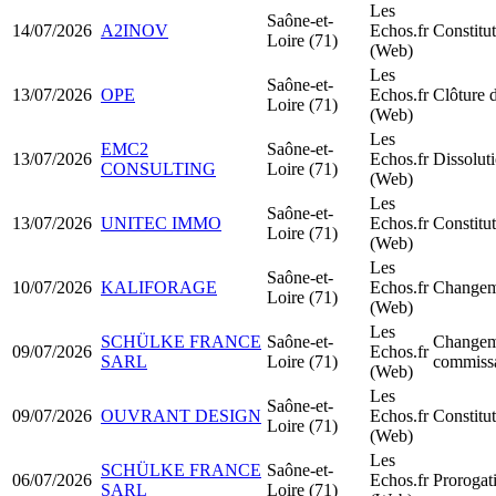
Les
Saône-et-
14/07/2026
A2INOV
Echos.fr
Constit
Loire (71)
(Web)
Les
Saône-et-
13/07/2026
OPE
Echos.fr
Clôture d
Loire (71)
(Web)
Les
EMC2
Saône-et-
13/07/2026
Echos.fr
Dissoluti
CONSULTING
Loire (71)
(Web)
Les
Saône-et-
13/07/2026
UNITEC IMMO
Echos.fr
Constitu
Loire (71)
(Web)
Les
Saône-et-
10/07/2026
KALIFORAGE
Echos.fr
Changeme
Loire (71)
(Web)
Les
SCHÜLKE FRANCE
Saône-et-
Changem
09/07/2026
Echos.fr
SARL
Loire (71)
commissa
(Web)
Les
Saône-et-
09/07/2026
OUVRANT DESIGN
Echos.fr
Constitu
Loire (71)
(Web)
Les
SCHÜLKE FRANCE
Saône-et-
06/07/2026
Echos.fr
Prorogat
SARL
Loire (71)