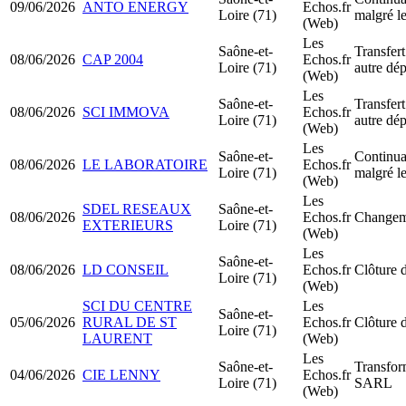
09/06/2026
ANTO ENERGY
Echos.fr
Loire (71)
malgré le
(Web)
Les
Saône-et-
Transfert
08/06/2026
CAP 2004
Echos.fr
Loire (71)
autre dé
(Web)
Les
Saône-et-
Transfert
08/06/2026
SCI IMMOVA
Echos.fr
Loire (71)
autre dé
(Web)
Les
Saône-et-
Continuat
08/06/2026
LE LABORATOIRE
Echos.fr
Loire (71)
malgré le
(Web)
Les
SDEL RESEAUX
Saône-et-
08/06/2026
Echos.fr
Changeme
EXTERIEURS
Loire (71)
(Web)
Les
Saône-et-
08/06/2026
LD CONSEIL
Echos.fr
Clôture d
Loire (71)
(Web)
SCI DU CENTRE
Les
Saône-et-
05/06/2026
RURAL DE ST
Echos.fr
Clôture d
Loire (71)
LAURENT
(Web)
Les
Saône-et-
Transfor
04/06/2026
CIE LENNY
Echos.fr
Loire (71)
SARL
(Web)