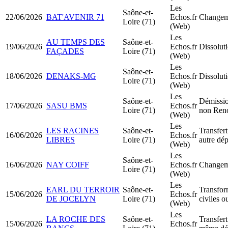
Les
Saône-et-
22/06/2026
BAT'AVENIR 71
Echos.fr
Changeme
Loire (71)
(Web)
Les
AU TEMPS DES
Saône-et-
19/06/2026
Echos.fr
Dissoluti
FAÇADES
Loire (71)
(Web)
Les
Saône-et-
18/06/2026
DENAKS-MG
Echos.fr
Dissoluti
Loire (71)
(Web)
Les
Saône-et-
Démissio
17/06/2026
SASU BMS
Echos.fr
Loire (71)
non Ren
(Web)
Les
LES RACINES
Saône-et-
Transfert
16/06/2026
Echos.fr
LIBRES
Loire (71)
autre dé
(Web)
Les
Saône-et-
16/06/2026
NAY COIFF
Echos.fr
Changeme
Loire (71)
(Web)
Les
EARL DU TERROIR
Saône-et-
Transfor
15/06/2026
Echos.fr
DE JOCELYN
Loire (71)
civiles o
(Web)
Les
LA ROCHE DES
Saône-et-
Transfert
15/06/2026
Echos.fr