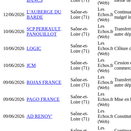
BANCS
Loire (71)
même dé
(Web)
Les
L'AUBERGE DU
Saône-et-
Continuat
12/06/2026
Echos.fr
BARDE
Loire (71)
malgré le
(Web)
Les
SCP PERRAULT,
Saône-et-
Transfert
10/06/2026
Echos.fr
PANOUILLOT
Loire (71)
autre dé
(Web)
Les
Saône-et-
10/06/2026
LOGIC
Echos.fr
Clôture d
Loire (71)
(Web)
Les
Saône-et-
Cession 
10/06/2026
JCM
Echos.fr
Loire (71)
commerc
(Web)
Les
Saône-et-
Transfert
09/06/2026
ROJAS FRANCE
Echos.fr
Loire (71)
autre dé
(Web)
Les
Saône-et-
09/06/2026
PAGO FRANCE
Echos.fr
Mise en 
Loire (71)
(Web)
Les
Saône-et-
09/06/2026
AD RENOV'
Echos.fr
Constit
Loire (71)
(Web)
Les
Saône-et-
Continuat