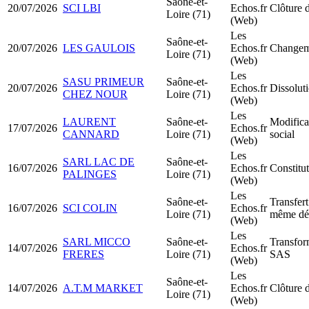
Saône-et-
20/07/2026
SCI LBI
Echos.fr
Clôture d
Loire (71)
(Web)
Les
Saône-et-
20/07/2026
LES GAULOIS
Echos.fr
Changeme
Loire (71)
(Web)
Les
SASU PRIMEUR
Saône-et-
20/07/2026
Echos.fr
Dissoluti
CHEZ NOUR
Loire (71)
(Web)
Les
LAURENT
Saône-et-
Modifica
17/07/2026
Echos.fr
CANNARD
Loire (71)
social
(Web)
Les
SARL LAC DE
Saône-et-
16/07/2026
Echos.fr
Constit
PALINGES
Loire (71)
(Web)
Les
Saône-et-
Transfert
16/07/2026
SCI COLIN
Echos.fr
Loire (71)
même dé
(Web)
Les
SARL MICCO
Saône-et-
Transfo
14/07/2026
Echos.fr
FRERES
Loire (71)
SAS
(Web)
Les
Saône-et-
14/07/2026
A.T.M MARKET
Echos.fr
Clôture d
Loire (71)
(Web)