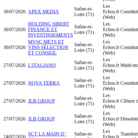
Les
Saône-et-
30/07/2026
APEX MEDIA
Echos.fr
Constit
Loire (71)
(Web)
HOLDING SIBERT
Les
Saône-et-
30/07/2026
FINANCE ET
Echos.fr
Constit
Loire (71)
INVESTISSEMENTS
(Web)
MVSC METS ET
Les
Saône-et-
30/07/2026
VINS SÉLECTION
Echos.fr
Constitu
Loire (71)
ET CONSEIL
(Web)
Les
Saône-et-
27/07/2026
L'ITALIANO
Echos.fr
Multi-mo
Loire (71)
(Web)
Les
Saône-et-
27/07/2026
NOVA TERRA
Echos.fr
Constit
Loire (71)
(Web)
Les
Saône-et-
27/07/2026
JLB GROUP
Echos.fr
Clôture d
Loire (71)
(Web)
Les
Saône-et-
27/07/2026
JLB GROUP
Echos.fr
Dissoluti
Loire (71)
(Web)
Les
SCT LA MAIN D '
Saône-et-
Transfert
24/07/2026
Echos.fr