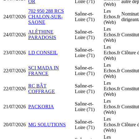
OR
Loire (71)
autre dé
(Web)
702 950 288 RCS
Les
Saône-et-
Nominat
24/07/2026
CHALON-SUR-
Echos.fr
Loire (71)
dirigean
SAONE
(Web)
Les
ALÉTHINE
Saône-et-
24/07/2026
Echos.fr
Constit
PARADOSIS
Loire (71)
(Web)
Les
Saône-et-
23/07/2026
LD CONSEIL
Echos.fr
Clôture d
Loire (71)
(Web)
Les
SCI MADA IN
Saône-et-
22/07/2026
Echos.fr
Constitu
FRANCE
Loire (71)
(Web)
Les
RC BÂT
Saône-et-
22/07/2026
Echos.fr
Constit
COFFRAGE
Loire (71)
(Web)
Les
Saône-et-
21/07/2026
PACKORIA
Echos.fr
Constit
Loire (71)
(Web)
Les
Saône-et-
20/07/2026
MG SOLUTIONS
Echos.fr
Clôture d
Loire (71)
(Web)
Les