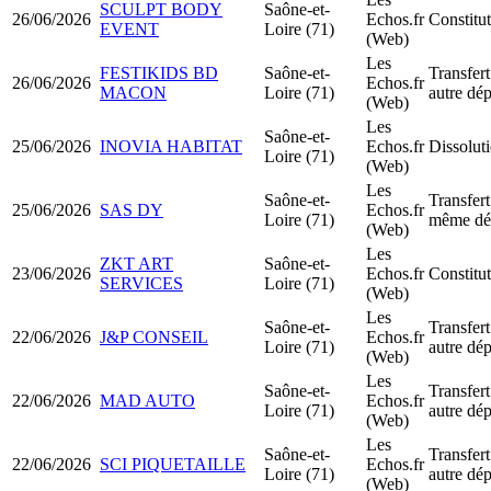
SCULPT BODY
Saône-et-
26/06/2026
Echos.fr
Constitu
EVENT
Loire (71)
(Web)
Les
FESTIKIDS BD
Saône-et-
Transfert
26/06/2026
Echos.fr
MACON
Loire (71)
autre dé
(Web)
Les
Saône-et-
25/06/2026
INOVIA HABITAT
Echos.fr
Dissoluti
Loire (71)
(Web)
Les
Saône-et-
Transfert
25/06/2026
SAS DY
Echos.fr
Loire (71)
même dé
(Web)
Les
ZKT ART
Saône-et-
23/06/2026
Echos.fr
Constit
SERVICES
Loire (71)
(Web)
Les
Saône-et-
Transfert
22/06/2026
J&P CONSEIL
Echos.fr
Loire (71)
autre dé
(Web)
Les
Saône-et-
Transfert
22/06/2026
MAD AUTO
Echos.fr
Loire (71)
autre dé
(Web)
Les
Saône-et-
Transfert
22/06/2026
SCI PIQUETAILLE
Echos.fr
Loire (71)
autre dé
(Web)