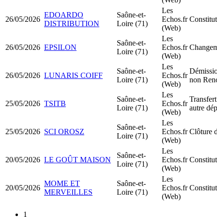
Les
EDOARDO
Saône-et-
26/05/2026
Echos.fr
Constit
DISTRIBUTION
Loire (71)
(Web)
Les
Saône-et-
26/05/2026
EPSILON
Echos.fr
Changeme
Loire (71)
(Web)
Les
Saône-et-
Démissio
26/05/2026
LUNARIS COIFF
Echos.fr
Loire (71)
non Ren
(Web)
Les
Saône-et-
Transfert
25/05/2026
TSITB
Echos.fr
Loire (71)
autre dé
(Web)
Les
Saône-et-
25/05/2026
SCI OROSZ
Echos.fr
Clôture d
Loire (71)
(Web)
Les
Saône-et-
20/05/2026
LE GOÛT MAISON
Echos.fr
Constit
Loire (71)
(Web)
Les
MOME ET
Saône-et-
20/05/2026
Echos.fr
Constit
MERVEILLES
Loire (71)
(Web)
1