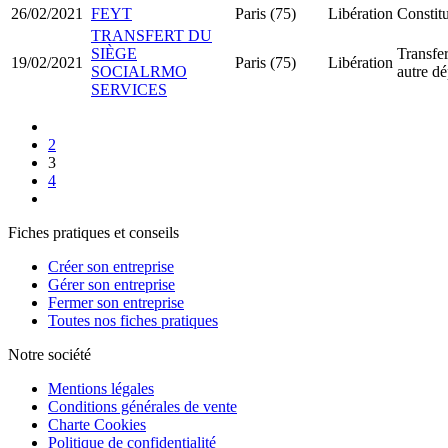
26/02/2021
FEYT
Paris (75)
Libération
Constit
TRANSFERT DU
SIÈGE
Transfer
19/02/2021
Paris (75)
Libération
SOCIALRMO
autre d
SERVICES
2
3
4
Fiches pratiques et conseils
Créer son entreprise
Gérer son entreprise
Fermer son entreprise
Toutes nos fiches pratiques
Notre société
Mentions légales
Conditions générales de vente
Charte Cookies
Politique de confidentialité