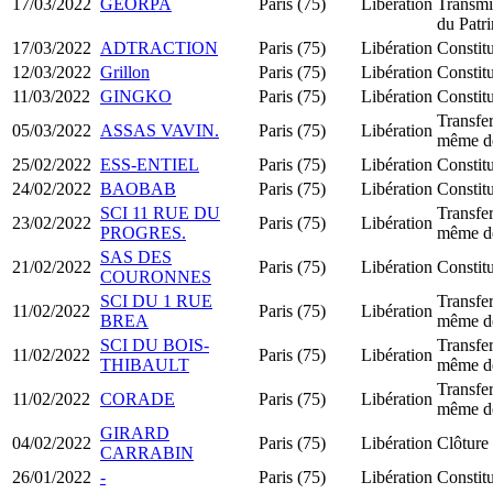
17/03/2022
GEORPA
Paris (75)
Libération
Transmi
du Patr
17/03/2022
ADTRACTION
Paris (75)
Libération
Constit
12/03/2022
Grillon
Paris (75)
Libération
Constit
11/03/2022
GINGKO
Paris (75)
Libération
Constit
Transfer
05/03/2022
ASSAS VAVIN.
Paris (75)
Libération
même d
25/02/2022
ESS-ENTIEL
Paris (75)
Libération
Constit
24/02/2022
BAOBAB
Paris (75)
Libération
Constit
SCI 11 RUE DU
Transfer
23/02/2022
Paris (75)
Libération
PROGRES.
même d
SAS DES
21/02/2022
Paris (75)
Libération
Constit
COURONNES
SCI DU 1 RUE
Transfer
11/02/2022
Paris (75)
Libération
BREA
même d
SCI DU BOIS-
Transfer
11/02/2022
Paris (75)
Libération
THIBAULT
même d
Transfer
11/02/2022
CORADE
Paris (75)
Libération
même d
GIRARD
04/02/2022
Paris (75)
Libération
Clôture 
CARRABIN
26/01/2022
-
Paris (75)
Libération
Constit