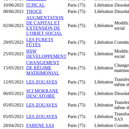
10/06/2021
IT.PICAL
Paris (75)
Libération
Dissolut
08/06/2021
THOCE
Paris (75)
Libération
Dissolut
AUGMENTATION
DE CAPITAL ET
Modifica
02/06/2021
Paris (75)
Libération
EXTENSION DE
social
L'OBJET SOCIAL
LES FURETS
29/05/2021
Paris (75)
Libération
Constit
FÛTÉS
HSW
Modifica
25/05/2021
Paris (75)
Libération
DEVELOPPEMENT
social
CHANGEMENT
Change
15/05/2021
DE RÉGIME
Paris (75)
Libération
matrimo
MATRIMONIAL
Transfer
12/05/2021
LES ZOUAVES
Paris (75)
Libération
même d
SCI MOKRANE
06/05/2021
Paris (75)
Libération
Dissolut
DESCATOIRE
Transfer
05/05/2021
LES ZOUAVES
Paris (75)
Libération
même d
Transfo
05/05/2021
LES ZOUAVES
Paris (75)
Libération
SAS
28/04/2021
FABENE SAS
Paris (75)
Libération
Constit