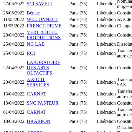
Nominat
27/05/2022
SCI SAVELI
Paris (75)
Libération
dirigea
25/05/2022
Béniac
Paris (75)
Libération
Constit
11/05/2022
WE.CONNECT
Paris (75)
Libération
Avis de
11/05/2022
FRENCH PRIME
Paris (75)
Libération
Changem
VERT & BLEU
28/04/2022
Paris (75)
Libération
Constit
PRODUCTIONS
25/04/2022
NG LAB
Paris (75)
Libération
Dissolut
Transfer
25/04/2022
ROJ
Paris (75)
Libération
autre d
LABORATOIRE
22/04/2022
DES ARTS
Paris (75)
Libération
Constit
OLFACTIFS
A & O IT
Transfo
20/04/2022
Paris (75)
Libération
SERVICES
SAS
Transfer
13/04/2022
CARNAT
Paris (75)
Libération
autre d
13/04/2022
SNC PASTEUR
Paris (75)
Libération
Constit
Transfer
01/04/2022
CARNAT
Paris (75)
Libération
autre d
18/03/2022
HAARPON
Paris (75)
Libération
Constit
Dissolu