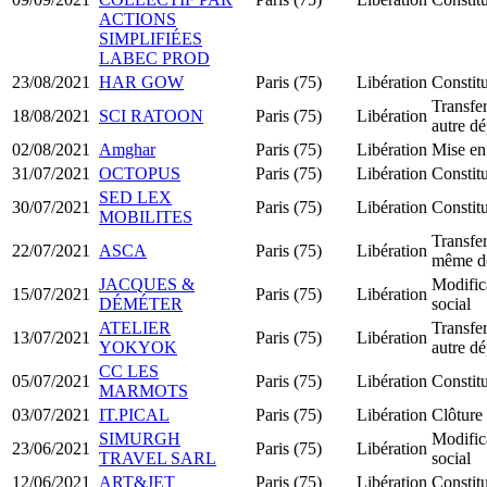
ACTIONS
SIMPLIFIÉES
LABEC PROD
23/08/2021
HAR GOW
Paris (75)
Libération
Consti
Transfer
18/08/2021
SCI RATOON
Paris (75)
Libération
autre d
02/08/2021
Amghar
Paris (75)
Libération
Mise en
31/07/2021
OCTOPUS
Paris (75)
Libération
Constit
SED LEX
30/07/2021
Paris (75)
Libération
Constit
MOBILITES
Transfer
22/07/2021
ASCA
Paris (75)
Libération
même d
JACQUES &
Modifica
15/07/2021
Paris (75)
Libération
DÉMÉTER
social
ATELIER
Transfer
13/07/2021
Paris (75)
Libération
YOKYOK
autre d
CC LES
05/07/2021
Paris (75)
Libération
Constit
MARMOTS
03/07/2021
IT.PICAL
Paris (75)
Libération
Clôture 
SIMURGH
Modifica
23/06/2021
Paris (75)
Libération
TRAVEL SARL
social
12/06/2021
ART&JET
Paris (75)
Libération
Constit