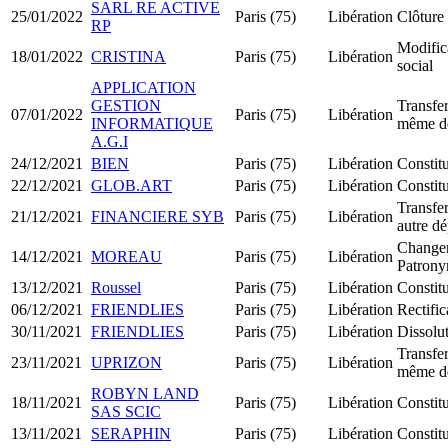
SARL RE ACTIVE
25/01/2022
Paris (75)
Libération
Clôture 
RP
Modifica
18/01/2022
CRISTINA
Paris (75)
Libération
social
APPLICATION
GESTION
Transfer
07/01/2022
Paris (75)
Libération
INFORMATIQUE
même d
A.G.I
24/12/2021
BIEN
Paris (75)
Libération
Constit
22/12/2021
GLOB.ART
Paris (75)
Libération
Constit
Transfer
21/12/2021
FINANCIERE SYB
Paris (75)
Libération
autre d
Change
14/12/2021
MOREAU
Paris (75)
Libération
Patron
13/12/2021
Roussel
Paris (75)
Libération
Constit
06/12/2021
FRIENDLIES
Paris (75)
Libération
Rectific
30/11/2021
FRIENDLIES
Paris (75)
Libération
Dissolut
Transfer
23/11/2021
UPRIZON
Paris (75)
Libération
même d
ROBYN LAND
18/11/2021
Paris (75)
Libération
Constit
SAS SCIC
13/11/2021
SERAPHIN
Paris (75)
Libération
Constit