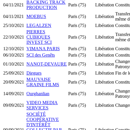
BACKING TRACK
04/11/2021
Paris (75)
Libération
Constit
PRODUCTION
Transfer
04/11/2021
MOEBUS
Paris (75)
Libération
même d
25/10/2021
LEGALZEN
Paris (75)
Libération
Constit
PIERRES
Transfer
22/10/2021
CUBIQUES
Paris (75)
Libération
même d
INVEST SCI
12/10/2021
VIMANA PARIS
Paris (75)
Libération
Constit
06/10/2021
SCI des Genêts
Paris (75)
Libération
Constit
Change
01/10/2021
NANOT-DEVAURE
Paris (75)
Libération
Patron
25/09/2021
Diegues
Paris (75)
Libération
Fin de 
MAUVAISE
20/09/2021
Paris (75)
Libération
Constit
GRAINE FILMS
Change
14/09/2021
Ourghanlian
Paris (75)
Libération
Patron
VIDEO MEDIA
09/09/2021
Paris (75)
Libération
Changem
SERVICES
SOCIÉTÉ
COOPÉRATIVE
D'INTÉRÊT
09/09/2021
COLLECTIF PAR
Paris (75)
Libération
Constit