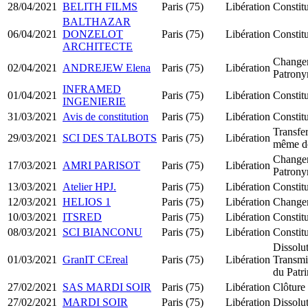
28/04/2021
BELITH FILMS
Paris (75)
Libération
Constit
BALTHAZAR
06/04/2021
DONZELOT
Paris (75)
Libération
Constit
ARCHITECTE
Change
02/04/2021
ANDREJEW Elena
Paris (75)
Libération
Patron
INFRAMED
01/04/2021
Paris (75)
Libération
Constit
INGENIERIE
31/03/2021
Avis de constitution
Paris (75)
Libération
Constit
Transfer
29/03/2021
SCI DES TALBOTS
Paris (75)
Libération
même d
Change
17/03/2021
AMRI PARISOT
Paris (75)
Libération
Patron
13/03/2021
Atelier HPJ.
Paris (75)
Libération
Constit
12/03/2021
HELIOS 1
Paris (75)
Libération
Changem
10/03/2021
ITSRED
Paris (75)
Libération
Constit
08/03/2021
SCI BIANCONU
Paris (75)
Libération
Constit
Dissolu
01/03/2021
GranIT CEreal
Paris (75)
Libération
Transmi
du Patr
27/02/2021
SAS MARDI SOIR
Paris (75)
Libération
Clôture 
27/02/2021
MARDI SOIR
Paris (75)
Libération
Dissolut