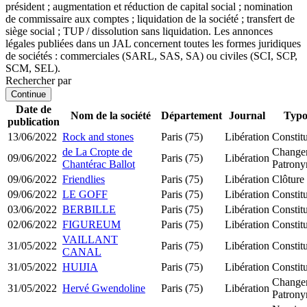
président ; augmentation et réduction de capital social ; nomination
de commissaire aux comptes ; liquidation de la société ; transfert de
siège social ; TUP / dissolution sans liquidation. Les annonces
légales publiées dans un JAL concernent toutes les formes juridiques
de sociétés : commerciales (SARL, SAS, SA) ou civiles (SCI, SCP,
SCM, SEL).
Rechercher par
Continue
Date de
Nom de la société
Département
Journal
Typo
publication
13/06/2022
Rock and stones
Paris (75)
Libération
Constit
de La Cropte de
Change
09/06/2022
Paris (75)
Libération
Chantérac Ballot
Patron
09/06/2022
Friendlies
Paris (75)
Libération
Clôture 
09/06/2022
LE GOFF
Paris (75)
Libération
Constit
03/06/2022
BERBILLE
Paris (75)
Libération
Constit
02/06/2022
FIGUREUM
Paris (75)
Libération
Constit
VAILLANT
31/05/2022
Paris (75)
Libération
Constit
CANAL
31/05/2022
HUIJIA
Paris (75)
Libération
Consti
Change
31/05/2022
Hervé Gwendoline
Paris (75)
Libération
Patron