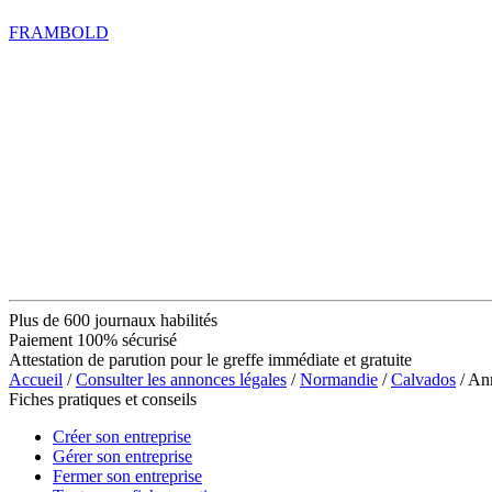
FRAMBOLD
Plus de 600 journaux habilités
Paiement 100% sécurisé
Attestation de parution pour le greffe immédiate et gratuite
Accueil
/
Consulter les annonces légales
/
Normandie
/
Calvados
/ An
Fiches pratiques et conseils
Créer son entreprise
Gérer son entreprise
Fermer son entreprise