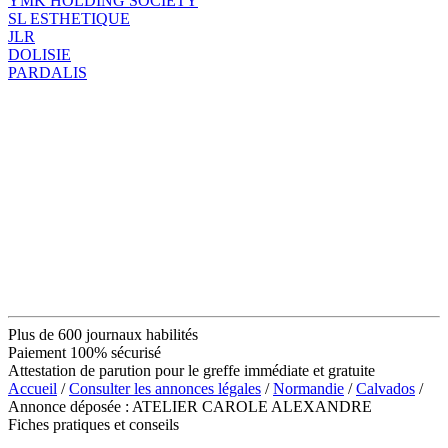
YMK HOLDING SOCIETY
SL ESTHETIQUE
JLR
DOLISIE
PARDALIS
Plus de 600 journaux habilités
Paiement 100% sécurisé
Attestation de parution pour le greffe immédiate et gratuite
Accueil
/
Consulter les annonces légales
/
Normandie
/
Calvados
/
Annonce déposée : ATELIER CAROLE ALEXANDRE
Fiches pratiques et conseils