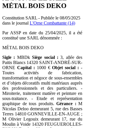
MÉTAL BOIS DEKO
Constitution SARL - Publiée le 08/05/2025
dans le journal
L'Orne Combattante (14)
Par ASSP en date du 25/04/2025, il a été
constitué une SARL dénommée :
MÉTAL BOIS DEKO
Sigle :
MBDk
Siège social :
3, allée des
Paitis Blancs 14320 SAINT-ANDRÉ-SUR-
ORNE
Capital :
1000 €
Objet social :
-
Toutes activités de fabrication,
transformation et négoce de sous-ensembles
et d’objets décoratifs multi matériaux auprès
des professionnels et des particuliers. -
Miroiterie, traitement matière et peinture en
sous-traitance. - Etude et représentation
graphique de tous produits.
Gérance :
M
Nicolas Deloo demeurant 5, rue des Basses
Terres 14810 GONNEVILLE-EN-AUGE ;
M Olivier Legouix demeurant 17, rue du
Moulin à Voide 14320 FEUGUEROLLES-