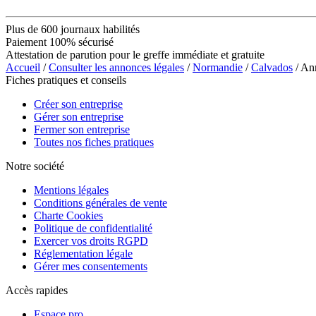
Plus de 600 journaux habilités
Paiement 100% sécurisé
Attestation de parution pour le greffe immédiate et gratuite
Accueil
/
Consulter les annonces légales
/
Normandie
/
Calvados
/ An
Fiches pratiques et conseils
Créer son entreprise
Gérer son entreprise
Fermer son entreprise
Toutes nos fiches pratiques
Notre société
Mentions légales
Conditions générales de vente
Charte Cookies
Politique de confidentialité
Exercer vos droits RGPD
Réglementation légale
Gérer mes consentements
Accès rapides
Espace pro