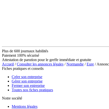
Plus de 600 journaux habilités
Paiement 100% sécurisé
Attestation de parution pour le greffe immédiate et gratuite
Accueil
/
Consulter les annonces légales
/
Normandie
/
Eure
/ Annon
Fiches pratiques et conseils
Créer son entreprise
Gérer son entreprise
Fermer son entreprise
Toutes nos fiches pratiques
Notre société
Mentions légales