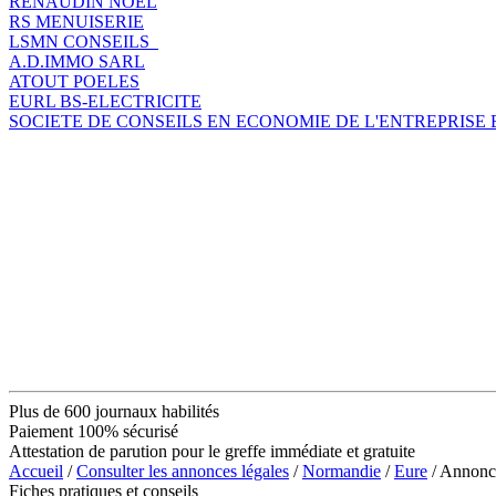
RENAUDIN NOEL
RS MENUISERIE
LSMN CONSEILS
A.D.IMMO SARL
ATOUT POELES
EURL BS-ELECTRICITE
SOCIETE DE CONSEILS EN ECONOMIE DE L'ENTREPRISE
Plus de 600 journaux habilités
Paiement 100% sécurisé
Attestation de parution pour le greffe immédiate et gratuite
Accueil
/
Consulter les annonces légales
/
Normandie
/
Eure
/ Annonc
Fiches pratiques et conseils