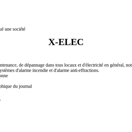
ué une société
X-ELEC
aintenance, de dépannage dans tous locaux et d'électricité en général, not
systèmes d'alarme incendie et d'alarme anti-effractions.
onne
phique du journal
L