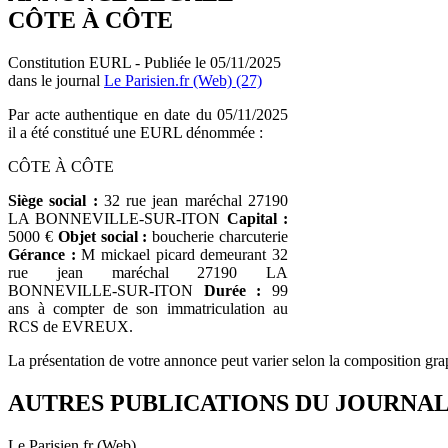
CÔTE À CÔTE
Constitution EURL - Publiée le 05/11/2025
dans le journal
Le Parisien.fr (Web) (27)
Par acte authentique en date du 05/11/2025
il a été constitué une EURL dénommée :
CÔTE À CÔTE
Siège social :
32 rue jean maréchal 27190
LA BONNEVILLE-SUR-ITON
Capital :
5000 €
Objet social :
boucherie charcuterie
Gérance :
M mickael picard demeurant 32
rue jean maréchal 27190 LA
BONNEVILLE-SUR-ITON
Durée :
99
ans à compter de son immatriculation au
RCS de EVREUX.
La présentation de votre annonce peut varier selon la composition gra
AUTRES PUBLICATIONS DU JOURNA
Le Parisien.fr (Web)