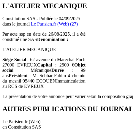
L'ATELIER MECANIQUE
Constitution SAS - Publiée le 04/09/2025
dans le journal
Le Parisien.fr (Web) (27)
Par acte ssp en date de 26/08/2025, il a été
constitué une SAS
Dénomination :
L'ATELIER MECANIQUE
Siège Social
: 62 avenue du Marechal Foch
27000 EVREUX
Capital
: 2500 €
Objet
social
: Mécanique
Durée
: 99
ans
Président
: M. Sebbar Fahim 4 chemin
du mesnil 95440 ECOUENImmatriculation
au RCS de EVREUX
La présentation de votre annonce peut varier selon la composition gra
AUTRES PUBLICATIONS DU JOURNA
Le Parisien.fr (Web)
en Constitution SAS