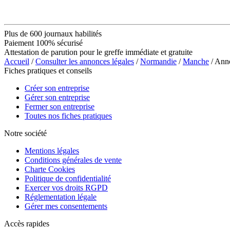
Plus de 600 journaux habilités
Paiement 100% sécurisé
Attestation de parution pour le greffe immédiate et gratuite
Accueil
/
Consulter les annonces légales
/
Normandie
/
Manche
/ Ann
Fiches pratiques et conseils
Créer son entreprise
Gérer son entreprise
Fermer son entreprise
Toutes nos fiches pratiques
Notre société
Mentions légales
Conditions générales de vente
Charte Cookies
Politique de confidentialité
Exercer vos droits RGPD
Réglementation légale
Gérer mes consentements
Accès rapides