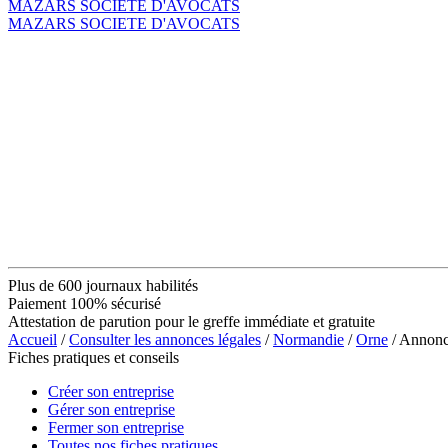
MAZARS SOCIETE D'AVOCATS
MAZARS SOCIETE D'AVOCATS
Plus de 600 journaux habilités
Paiement 100% sécurisé
Attestation de parution pour le greffe immédiate et gratuite
Accueil
/
Consulter les annonces légales
/
Normandie
/
Orne
/ Annonc
Fiches pratiques et conseils
Créer son entreprise
Gérer son entreprise
Fermer son entreprise
Toutes nos fiches pratiques